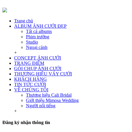
Trang chủ
ALBUM ẢNH CƯỚI ĐẸP
Tất cả albums
Phim trường
Studio
Ngoại cảnh
+
CONCEPT ẢNH CƯỚI
TRANG ĐIỂM
GÓI CHỤP ẢNH CƯỚI
THƯƠNG HIỆU VÁY CƯỚI
KHÁCH HÀNG
TIN TỨC CƯỚI
VỀ CHÚNG TÔI
Thương hiệu Cali Bridal
Giới thiệu Mimosa Wedding
Người nổi tiếng
+
Đăng ký nhận thông tin