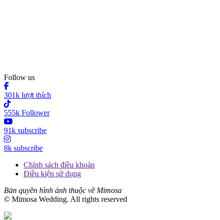
Follow us
301k lượt thích
555k Follower
91k subscribe
8k subscribe
Chính sách điều khoản
Điều kiện sử dụng
Bản quyền hình ảnh thuộc về Mimosa
© Mimosa Wedding. All rights reserved