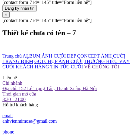
[contact-form-7 id="145" title="Form liên hệ"]
Đăng ký nhận tin
×
[contact-form-7 id="145" title="Form liên hệ"]
Thiết kế chưa có tên – 7
Trang chủ
ALBUM ẢNH CƯỚI ĐẸP
CONCEPT ẢNH CƯỚI
TRANG ĐIỂM
GÓI CHỤP ẢNH CƯỚI
THƯƠNG HIỆU VÁY
CƯỚI
KHÁCH HÀNG
TIN TỨC CƯỚI
VỀ CHÚNG TÔI
Liên hệ
Chi nhánh
Địa chỉ: 152 Lê Trọng Tấn, Thanh Xuân, Hà Nội
Thời gian mở cửa
8:30 - 21:00
Hỗ trợ khách hàng
email
anhvienmimosa@gmail.com
phone