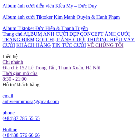
Album ảnh cưới diễn viên Kiều My – Đức Duy
Album ảnh cưới Tiktoker Kim Mạnh Quyền & Hạnh Phạm
Album Tiktoker Đức Hiển & Thanh Tuyền
Trang chủ
ALBUM ẢNH CƯỚI ĐẸP
CONCEPT ẢNH CƯỚI
TRANG ĐIỂM
GÓI CHỤP ẢNH CƯỚI
THƯƠNG HIỆU VÁY
CƯỚI
KHÁCH HÀNG
TIN TỨC CƯỚI
VỀ CHÚNG TÔI
Liên hệ
Chi nhánh
Địa chỉ: 152 Lê Trọng Tấn, Thanh Xuân, Hà Nội
Thời gian mở cửa
8:30 - 21:00
Hỗ trợ khách hàng
email
anhvienmimosa@gmail.com
phone
(+84)37 785 55 55
Hotline
(+84)38 576 66 66