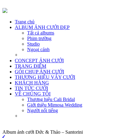
Trang chủ
ALBUM ẢNH CƯỚI ĐẸP
Tất cả albums
Phim trường
Studio
Ngoại cảnh
+
CONCEPT ẢNH CƯỚI
TRANG ĐIỂM
GÓI CHỤP ẢNH CƯỚI
THƯƠNG HIỆU VÁY CƯỚI
KHÁCH HÀNG
TIN TỨC CƯỚI
VỀ CHÚNG TÔI
Thương hiệu Cali Bridal
Giới thiệu Mimosa Wedding
Người nổi tiếng
+
Album ảnh cưới Đức & Thảo – Santorini