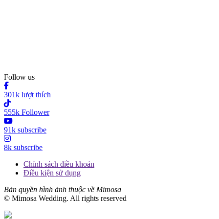
Follow us
301k lượt thích
555k Follower
91k subscribe
8k subscribe
Chính sách điều khoản
Điều kiện sử dụng
Bản quyền hình ảnh thuộc về Mimosa
© Mimosa Wedding. All rights reserved