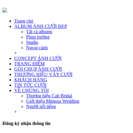
Trang chủ
ALBUM ẢNH CƯỚI ĐẸP
Tất cả albums
Phim trường
Studio
Ngoại cảnh
+
CONCEPT ẢNH CƯỚI
TRANG ĐIỂM
GÓI CHỤP ẢNH CƯỚI
THƯƠNG HIỆU VÁY CƯỚI
KHÁCH HÀNG
TIN TỨC CƯỚI
VỀ CHÚNG TÔI
Thương hiệu Cali Bridal
Giới thiệu Mimosa Wedding
Người nổi tiếng
+
Đăng ký nhận thông tin