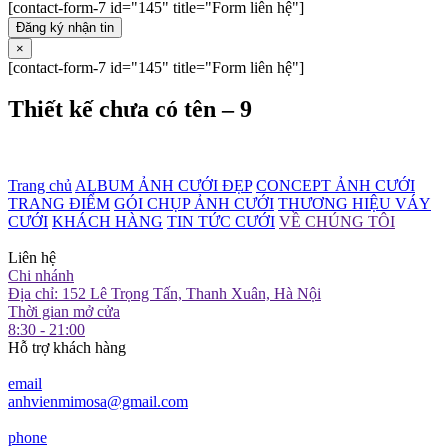
[contact-form-7 id="145" title="Form liên hệ"]
Đăng ký nhận tin
×
[contact-form-7 id="145" title="Form liên hệ"]
Thiết kế chưa có tên – 9
Trang chủ
ALBUM ẢNH CƯỚI ĐẸP
CONCEPT ẢNH CƯỚI
TRANG ĐIỂM
GÓI CHỤP ẢNH CƯỚI
THƯƠNG HIỆU VÁY
CƯỚI
KHÁCH HÀNG
TIN TỨC CƯỚI
VỀ CHÚNG TÔI
Liên hệ
Chi nhánh
Địa chỉ: 152 Lê Trọng Tấn, Thanh Xuân, Hà Nội
Thời gian mở cửa
8:30 - 21:00
Hỗ trợ khách hàng
email
anhvienmimosa@gmail.com
phone