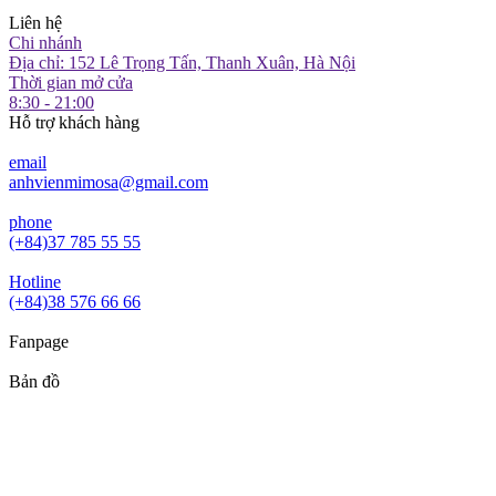
Liên hệ
Chi nhánh
Địa chỉ: 152 Lê Trọng Tấn, Thanh Xuân, Hà Nội
Thời gian mở cửa
8:30 - 21:00
Hỗ trợ khách hàng
email
anhvienmimosa@gmail.com
phone
(+84)37 785 55 55
Hotline
(+84)38 576 66 66
Fanpage
Bản đồ