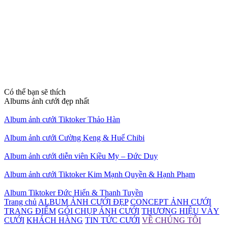
Có thể bạn sẽ thích
Albums ảnh cưới đẹp nhất
Album ảnh cưới Tiktoker Thảo Hàn
Album ảnh cưới Cường Keng & Huế Chibi
Album ảnh cưới diễn viên Kiều My – Đức Duy
Album ảnh cưới Tiktoker Kim Mạnh Quyền & Hạnh Phạm
Album Tiktoker Đức Hiển & Thanh Tuyền
Trang chủ
ALBUM ẢNH CƯỚI ĐẸP
CONCEPT ẢNH CƯỚI
TRANG ĐIỂM
GÓI CHỤP ẢNH CƯỚI
THƯƠNG HIỆU VÁY
CƯỚI
KHÁCH HÀNG
TIN TỨC CƯỚI
VỀ CHÚNG TÔI