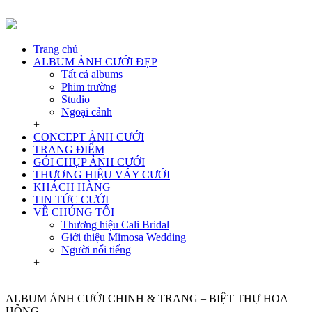
Trang chủ
ALBUM ẢNH CƯỚI ĐẸP
Tất cả albums
Phim trường
Studio
Ngoại cảnh
+
CONCEPT ẢNH CƯỚI
TRANG ĐIỂM
GÓI CHỤP ẢNH CƯỚI
THƯƠNG HIỆU VÁY CƯỚI
KHÁCH HÀNG
TIN TỨC CƯỚI
VỀ CHÚNG TÔI
Thương hiệu Cali Bridal
Giới thiệu Mimosa Wedding
Người nổi tiếng
+
ALBUM ẢNH CƯỚI CHINH & TRANG – BIỆT THỰ HOA
HỒNG