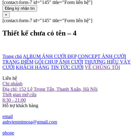
[contact-form-7 id="145" title="Form liên hệ"]
Đăng ký nhận tin
×
[contact-form-7 id="145" title="Form liên hệ"]
Thiết kế chưa có tên – 4
Trang chủ
ALBUM ẢNH CƯỚI ĐẸP
CONCEPT ẢNH CƯỚI
TRANG ĐIỂM
GÓI CHỤP ẢNH CƯỚI
THƯƠNG HIỆU VÁY
CƯỚI
KHÁCH HÀNG
TIN TỨC CƯỚI
VỀ CHÚNG TÔI
Liên hệ
Chi nhánh
Địa chỉ: 152 Lê Trọng Tấn, Thanh Xuân, Hà Nội
Thời gian mở cửa
8:30 - 21:00
Hỗ trợ khách hàng
email
anhvienmimosa@gmail.com
phone