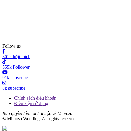
Follow us
301k lượt thích
555k Follower
91k subscribe
8k subscribe
Chính sách điều khoản
Điều kiện sử dụng
Bản quyền hình ảnh thuộc về Mimosa
© Mimosa Wedding. All rights reserved