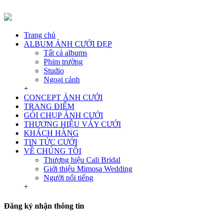
Trang chủ
ALBUM ẢNH CƯỚI ĐẸP
Tất cả albums
Phim trường
Studio
Ngoại cảnh
+
CONCEPT ẢNH CƯỚI
TRANG ĐIỂM
GÓI CHỤP ẢNH CƯỚI
THƯƠNG HIỆU VÁY CƯỚI
KHÁCH HÀNG
TIN TỨC CƯỚI
VỀ CHÚNG TÔI
Thương hiệu Cali Bridal
Giới thiệu Mimosa Wedding
Người nổi tiếng
+
Đăng ký nhận thông tin