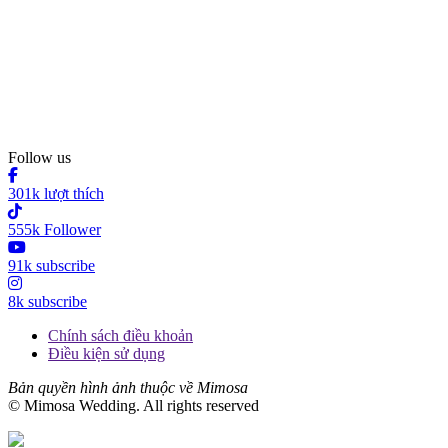
Follow us
301k lượt thích
555k Follower
91k subscribe
8k subscribe
Chính sách điều khoản
Điều kiện sử dụng
Bản quyền hình ảnh thuộc về Mimosa
© Mimosa Wedding. All rights reserved