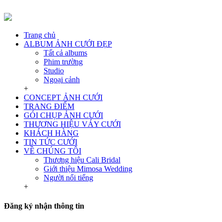
Trang chủ
ALBUM ẢNH CƯỚI ĐẸP
Tất cả albums
Phim trường
Studio
Ngoại cảnh
+
CONCEPT ẢNH CƯỚI
TRANG ĐIỂM
GÓI CHỤP ẢNH CƯỚI
THƯƠNG HIỆU VÁY CƯỚI
KHÁCH HÀNG
TIN TỨC CƯỚI
VỀ CHÚNG TÔI
Thương hiệu Cali Bridal
Giới thiệu Mimosa Wedding
Người nổi tiếng
+
Đăng ký nhận thông tin