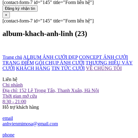
[contact-form-7 id="145" title="Form liên hệ"]
Đăng ký nhận tin
×
[contact-form-7 id="145" title="Form liên hệ"]
album-khach-anh-linh (23)
Trang chủ
ALBUM ẢNH CƯỚI ĐẸP
CONCEPT ẢNH CƯỚI
TRANG ĐIỂM
GÓI CHỤP ẢNH CƯỚI
THƯƠNG HIỆU VÁY
CƯỚI
KHÁCH HÀNG
TIN TỨC CƯỚI
VỀ CHÚNG TÔI
Liên hệ
Chi nhánh
Địa chỉ: 152 Lê Trọng Tấn, Thanh Xuân, Hà Nội
Thời gian mở cửa
8:30 - 21:00
Hỗ trợ khách hàng
email
anhvienmimosa@gmail.com
phone