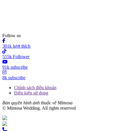
Follow us
301k lượt thích
555k Follower
91k subscribe
8k subscribe
Chính sách điều khoản
Điều kiện sử dụng
Bản quyền hình ảnh thuộc về Mimosa
© Mimosa Wedding. All rights reserved