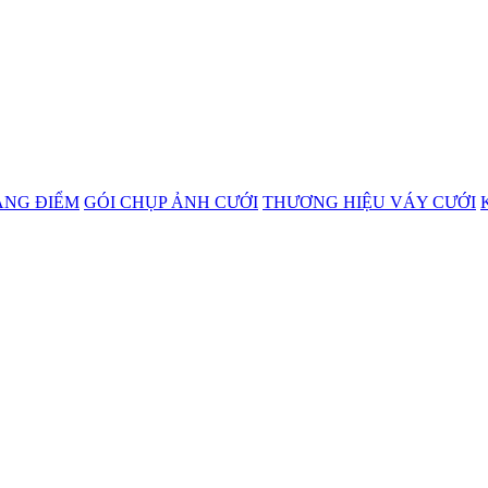
ANG ĐIỂM
GÓI CHỤP ẢNH CƯỚI
THƯƠNG HIỆU VÁY CƯỚI