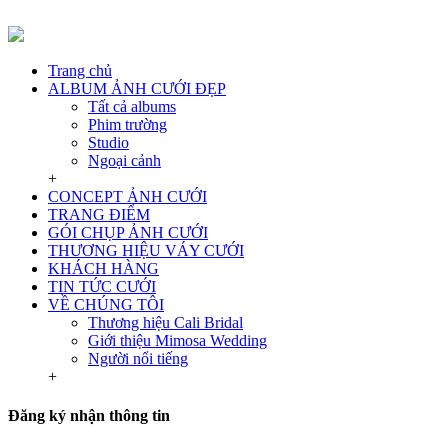
Trang chủ
ALBUM ẢNH CƯỚI ĐẸP
Tất cả albums
Phim trường
Studio
Ngoại cảnh
+
CONCEPT ẢNH CƯỚI
TRANG ĐIỂM
GÓI CHỤP ẢNH CƯỚI
THƯƠNG HIỆU VÁY CƯỚI
KHÁCH HÀNG
TIN TỨC CƯỚI
VỀ CHÚNG TÔI
Thương hiệu Cali Bridal
Giới thiệu Mimosa Wedding
Người nổi tiếng
+
Đăng ký nhận thông tin