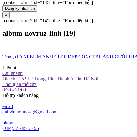
[contact-form-7 id="145" title="Form liên hệ"]
Đăng ký nhận tin
×
[contact-form-7 id="145" title="Form liên hệ"]
album-novruz-linh (19)
Trang chủ
ALBUM ẢNH CƯỚI ĐẸP
CONCEPT ẢNH CƯỚI
TR
Liên hệ
Chi nhánh
Địa chỉ: 152 Lê Trọng Tấn, Thanh Xuân, Hà Nội
Thời gian mở cửa
8:30 - 21:00
Hỗ trợ khách hàng
email
anhvienmimosa@gmail.com
phone
(+84)37 785 55 55