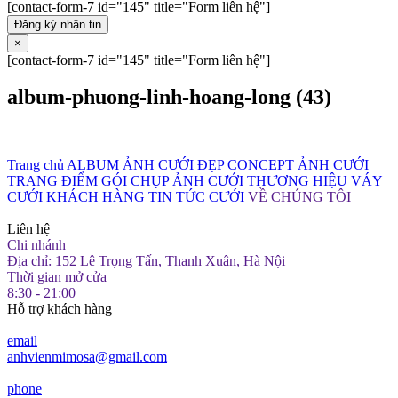
[contact-form-7 id="145" title="Form liên hệ"]
Đăng ký nhận tin
×
[contact-form-7 id="145" title="Form liên hệ"]
album-phuong-linh-hoang-long (43)
Trang chủ
ALBUM ẢNH CƯỚI ĐẸP
CONCEPT ẢNH CƯỚI
TRANG ĐIỂM
GÓI CHỤP ẢNH CƯỚI
THƯƠNG HIỆU VÁY
CƯỚI
KHÁCH HÀNG
TIN TỨC CƯỚI
VỀ CHÚNG TÔI
Liên hệ
Chi nhánh
Địa chỉ: 152 Lê Trọng Tấn, Thanh Xuân, Hà Nội
Thời gian mở cửa
8:30 - 21:00
Hỗ trợ khách hàng
email
anhvienmimosa@gmail.com
phone