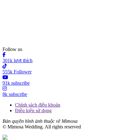
Follow us
301k lượt thích
555k Follower
91k subscribe
8k subscribe
Chính sách điều khoản
Điều kiện sử dụng
Bản quyền hình ảnh thuộc về Mimosa
© Mimosa Wedding. All rights reserved