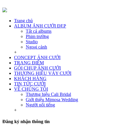
Trang chủ
ALBUM ẢNH CƯỚI ĐẸP
Tất cả albums
Phim trường
Studio
Ngoại cảnh
+
CONCEPT ẢNH CƯỚI
TRANG ĐIỂM
GÓI CHỤP ẢNH CƯỚI
THƯƠNG HIỆU VÁY CƯỚI
KHÁCH HÀNG
TIN TỨC CƯỚI
VỀ CHÚNG TÔI
Thương hiệu Cali Bridal
Giới thiệu Mimosa Wedding
Người nổi tiếng
+
Đăng ký nhận thông tin