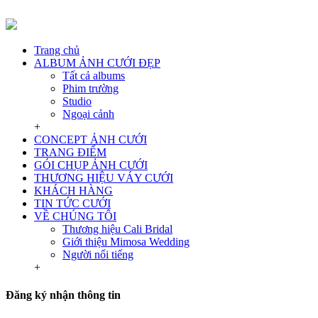
Trang chủ
ALBUM ẢNH CƯỚI ĐẸP
Tất cả albums
Phim trường
Studio
Ngoại cảnh
+
CONCEPT ẢNH CƯỚI
TRANG ĐIỂM
GÓI CHỤP ẢNH CƯỚI
THƯƠNG HIỆU VÁY CƯỚI
KHÁCH HÀNG
TIN TỨC CƯỚI
VỀ CHÚNG TÔI
Thương hiệu Cali Bridal
Giới thiệu Mimosa Wedding
Người nổi tiếng
+
Đăng ký nhận thông tin