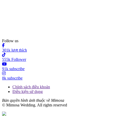
Follow us
301k lượt thích
555k Follower
91k subscribe
8k subscribe
Chính sách điều khoản
Điều kiện sử dụng
Bản quyền hình ảnh thuộc về Mimosa
© Mimosa Wedding. All rights reserved