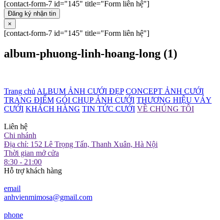
[contact-form-7 id="145" title="Form liên hệ"]
Đăng ký nhận tin
×
[contact-form-7 id="145" title="Form liên hệ"]
album-phuong-linh-hoang-long (1)
Trang chủ
ALBUM ẢNH CƯỚI ĐẸP
CONCEPT ẢNH CƯỚI
TRANG ĐIỂM
GÓI CHỤP ẢNH CƯỚI
THƯƠNG HIỆU VÁY
CƯỚI
KHÁCH HÀNG
TIN TỨC CƯỚI
VỀ CHÚNG TÔI
Liên hệ
Chi nhánh
Địa chỉ: 152 Lê Trọng Tấn, Thanh Xuân, Hà Nội
Thời gian mở cửa
8:30 - 21:00
Hỗ trợ khách hàng
email
anhvienmimosa@gmail.com
phone