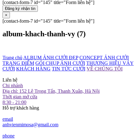
[contact-form-7 id="145" title="Form liên hệ"]
Đăng ký nhận tin
×
[contact-form-7 id="145" title="Form liên hệ"]
album-khach-thanh-vy (7)
Trang chủ
ALBUM ẢNH CƯỚI ĐẸP
CONCEPT ẢNH CƯỚI
TRANG ĐIỂM
GÓI CHỤP ẢNH CƯỚI
THƯƠNG HIỆU VÁY
CƯỚI
KHÁCH HÀNG
TIN TỨC CƯỚI
VỀ CHÚNG TÔI
Liên hệ
Chi nhánh
Địa chỉ: 152 Lê Trọng Tấn, Thanh Xuân, Hà Nội
Thời gian mở cửa
8:30 - 21:00
Hỗ trợ khách hàng
email
anhvienmimosa@gmail.com
phone