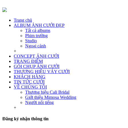
Trang chủ
ALBUM ẢNH CƯỚI ĐẸP
Tất cả albums
Phim trường
Studio
Ngoại cảnh
+
CONCEPT ẢNH CƯỚI
TRANG ĐIỂM
GÓI CHỤP ẢNH CƯỚI
THƯƠNG HIỆU VÁY CƯỚI
KHÁCH HÀNG
TIN TỨC CƯỚI
VỀ CHÚNG TÔI
Thương hiệu Cali Bridal
Giới thiệu Mimosa Wedding
Người nổi tiếng
+
Đăng ký nhận thông tin