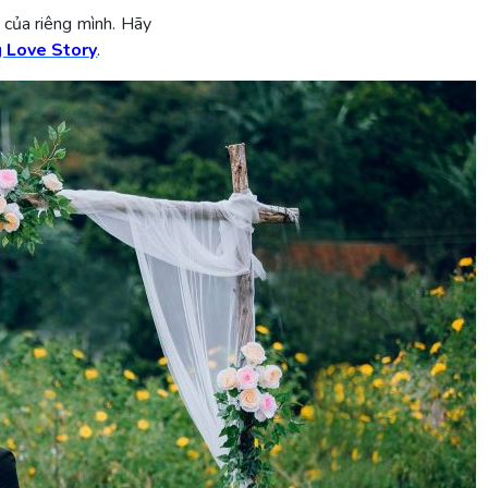
 của riêng mình. Hãy
g Love Story
.