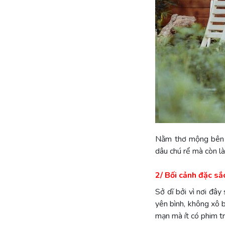
Nằm thơ mộng bên b
dâu chú rể mà còn là
2/ Bối cảnh đặc s
Sở dĩ bởi vì nơi đâ
yên bình, không xô b
mạn mà ít có phim t