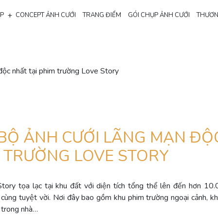
+
ẸP
CONCEPT ẢNH CƯỚI
TRANG ĐIỂM
GÓI CHỤP ẢNH CƯỚI
THƯƠN
độc nhất tại phim trường Love Story
BỘ ẢNH CƯỚI LÃNG MẠN ĐỘ
M TRƯỜNG LOVE STORY
tory tọa lạc tại khu đất với diện tích tổng thể lên đến hơn 1
cùng tuyệt vời. Nơi đây bao gồm khu phim trường ngoại cảnh, kh
 trong nhà…