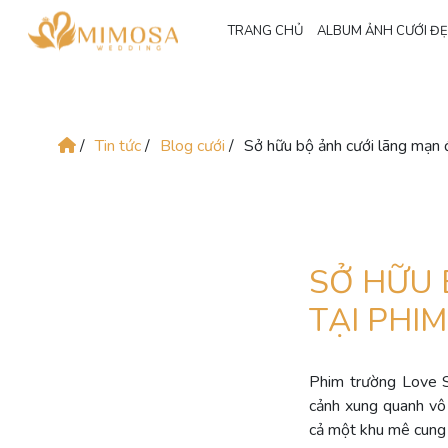
TRANG CHỦ
ALBUM ẢNH CƯỚI Đ
/
Tin tức
/
Blog cưới
/
Sở hữu bộ ảnh cưới lãng mạn 
SỞ HỮU 
TẠI PHI
Phim trường Love S
cảnh xung quanh vô 
cả một khu mê cung