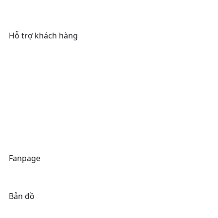
8:30 - 21:00
Hỗ trợ khách hàng
email
anhvienmimosa@gmail.com
phone
(+84)37 785 55 55
Hotline
(+84)38 576 66 66
Fanpage
Bản đồ