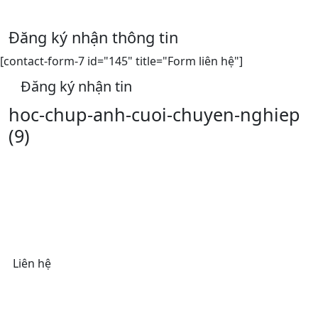
Đăng ký nhận thông tin
[contact-form-7 id="145" title="Form liên hệ"]
Đăng ký nhận tin
hoc-chup-anh-cuoi-chuyen-nghiep
(9)
Liên hệ
Chi nhánh
Địa chỉ: 152 Lê Trọng Tấn, Thanh Xuân, Hà Nội
Thời gian mở cửa