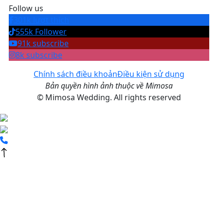
Follow us
301k lượt thích
555k Follower
91k subscribe
8k subscribe
Chính sách điều khoản
Điều kiện sử dụng
Bản quyền hình ảnh thuộc về Mimosa
© Mimosa Wedding. All rights reserved