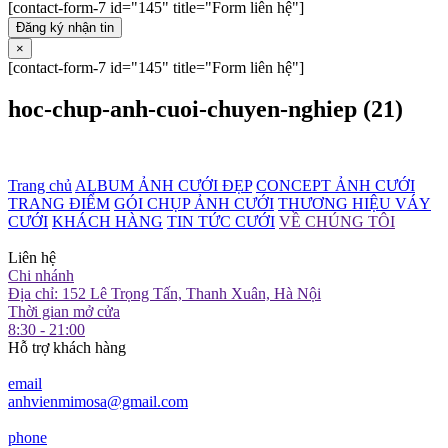
[contact-form-7 id="145" title="Form liên hệ"]
Đăng ký nhận tin
×
[contact-form-7 id="145" title="Form liên hệ"]
hoc-chup-anh-cuoi-chuyen-nghiep (21)
Trang chủ
ALBUM ẢNH CƯỚI ĐẸP
CONCEPT ẢNH CƯỚI
TRANG ĐIỂM
GÓI CHỤP ẢNH CƯỚI
THƯƠNG HIỆU VÁY
CƯỚI
KHÁCH HÀNG
TIN TỨC CƯỚI
VỀ CHÚNG TÔI
Liên hệ
Chi nhánh
Địa chỉ: 152 Lê Trọng Tấn, Thanh Xuân, Hà Nội
Thời gian mở cửa
8:30 - 21:00
Hỗ trợ khách hàng
email
anhvienmimosa@gmail.com
phone