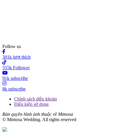
Follow us
301k lượt thích
555k Follower
91k subscribe
8k subscribe
Chính sách điều khoản
Điều kiện sử dụng
Bản quyền hình ảnh thuộc về Mimosa
© Mimosa Wedding. All rights reserved