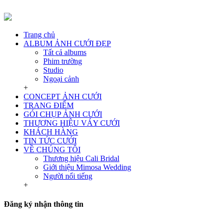
Trang chủ
ALBUM ẢNH CƯỚI ĐẸP
Tất cả albums
Phim trường
Studio
Ngoại cảnh
+
CONCEPT ẢNH CƯỚI
TRANG ĐIỂM
GÓI CHỤP ẢNH CƯỚI
THƯƠNG HIỆU VÁY CƯỚI
KHÁCH HÀNG
TIN TỨC CƯỚI
VỀ CHÚNG TÔI
Thương hiệu Cali Bridal
Giới thiệu Mimosa Wedding
Người nổi tiếng
+
Đăng ký nhận thông tin