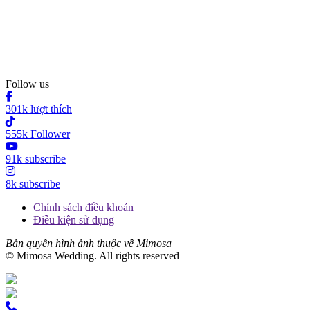
Follow us
301k lượt thích
555k Follower
91k subscribe
8k subscribe
Chính sách điều khoản
Điều kiện sử dụng
Bản quyền hình ảnh thuộc về Mimosa
© Mimosa Wedding. All rights reserved