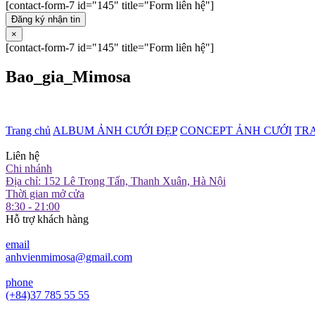
[contact-form-7 id="145" title="Form liên hệ"]
Đăng ký nhận tin
×
[contact-form-7 id="145" title="Form liên hệ"]
Bao_gia_Mimosa
Trang chủ
ALBUM ẢNH CƯỚI ĐẸP
CONCEPT ẢNH CƯỚI
TR
Liên hệ
Chi nhánh
Địa chỉ: 152 Lê Trọng Tấn, Thanh Xuân, Hà Nội
Thời gian mở cửa
8:30 - 21:00
Hỗ trợ khách hàng
email
anhvienmimosa@gmail.com
phone
(+84)37 785 55 55