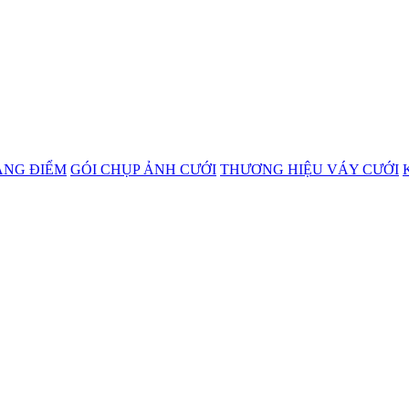
ANG ĐIỂM
GÓI CHỤP ẢNH CƯỚI
THƯƠNG HIỆU VÁY CƯỚI