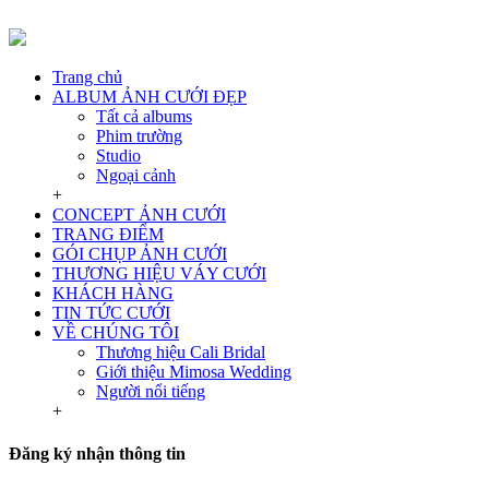
Trang chủ
ALBUM ẢNH CƯỚI ĐẸP
Tất cả albums
Phim trường
Studio
Ngoại cảnh
+
CONCEPT ẢNH CƯỚI
TRANG ĐIỂM
GÓI CHỤP ẢNH CƯỚI
THƯƠNG HIỆU VÁY CƯỚI
KHÁCH HÀNG
TIN TỨC CƯỚI
VỀ CHÚNG TÔI
Thương hiệu Cali Bridal
Giới thiệu Mimosa Wedding
Người nổi tiếng
+
Đăng ký nhận thông tin