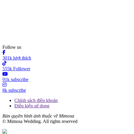
Follow us
301k lượt thích
555k Follower
91k subscribe
8k subscribe
Chính sách điều khoản
Điều kiện sử dụng
Bản quyền hình ảnh thuộc về Mimosa
© Mimosa Wedding. All rights reserved