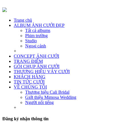
Trang chủ
ALBUM ẢNH CƯỚI ĐẸP
Tất cả albums
Phim trường
Studio
Ngoại cảnh
+
CONCEPT ẢNH CƯỚI
TRANG ĐIỂM
GÓI CHỤP ẢNH CƯỚI
THƯƠNG HIỆU VÁY CƯỚI
KHÁCH HÀNG
TIN TỨC CƯỚI
VỀ CHÚNG TÔI
Thương hiệu Cali Bridal
Giới thiệu Mimosa Wedding
Người nổi tiếng
+
Đăng ký nhận thông tin