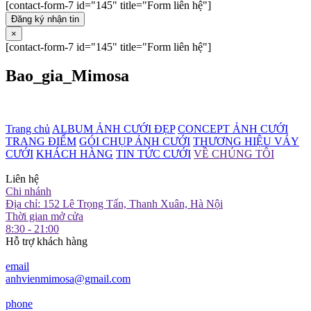
[contact-form-7 id="145" title="Form liên hệ"]
Đăng ký nhận tin
×
[contact-form-7 id="145" title="Form liên hệ"]
Bao_gia_Mimosa
Trang chủ
ALBUM ẢNH CƯỚI ĐẸP
CONCEPT ẢNH CƯỚI
TRANG ĐIỂM
GÓI CHỤP ẢNH CƯỚI
THƯƠNG HIỆU VÁY
CƯỚI
KHÁCH HÀNG
TIN TỨC CƯỚI
VỀ CHÚNG TÔI
Liên hệ
Chi nhánh
Địa chỉ: 152 Lê Trọng Tấn, Thanh Xuân, Hà Nội
Thời gian mở cửa
8:30 - 21:00
Hỗ trợ khách hàng
email
anhvienmimosa@gmail.com
phone