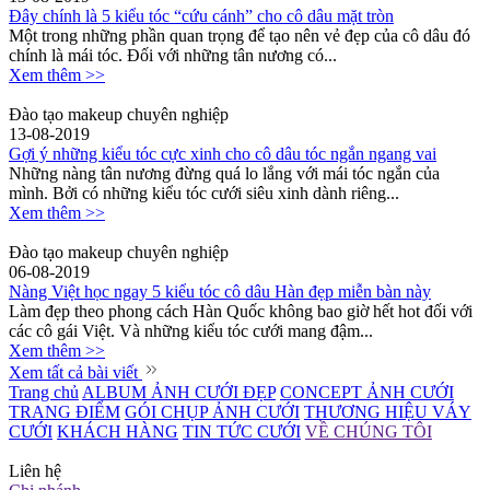
Đây chính là 5 kiểu tóc “cứu cánh” cho cô dâu mặt tròn
Một trong những phần quan trọng để tạo nên vẻ đẹp của cô dâu đó
chính là mái tóc. Đối với những tân nương có...
Xem thêm >>
Đào tạo makeup chuyên nghiệp
13-08-2019
Gợi ý những kiểu tóc cực xinh cho cô dâu tóc ngắn ngang vai
Những nàng tân nương đừng quá lo lắng với mái tóc ngắn của
mình. Bởi có những kiểu tóc cưới siêu xinh dành riêng...
Xem thêm >>
Đào tạo makeup chuyên nghiệp
06-08-2019
Nàng Việt học ngay 5 kiểu tóc cô dâu Hàn đẹp miễn bàn này
Làm đẹp theo phong cách Hàn Quốc không bao giờ hết hot đối với
các cô gái Việt. Và những kiểu tóc cưới mang đậm...
Xem thêm >>
Xem tất cả bài viết
Trang chủ
ALBUM ẢNH CƯỚI ĐẸP
CONCEPT ẢNH CƯỚI
TRANG ĐIỂM
GÓI CHỤP ẢNH CƯỚI
THƯƠNG HIỆU VÁY
CƯỚI
KHÁCH HÀNG
TIN TỨC CƯỚI
VỀ CHÚNG TÔI
Liên hệ