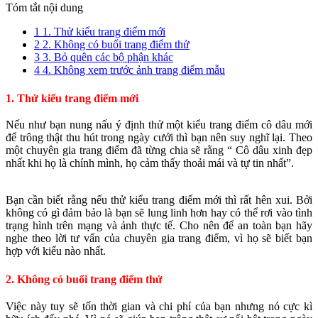
Tóm tắt nội dung
1
1. Thử kiểu trang điểm mới
2
2. Không có buổi trang điểm thử
3
3. Bỏ quên các bộ phận khác
4
4. Không xem trước ảnh trang điểm mẫu
1. Thử kiểu trang điểm mới
Nếu như bạn nung nấu ý định thử một kiểu trang điểm cô dâu mới
để trông thật thu hút trong ngày cưới thì bạn nên suy nghĩ lại. Theo
một chuyên gia trang điểm đã từng chia sẽ rằng “ Cô dâu xinh đẹp
nhất khi họ là chính mình, họ cảm thấy thoải mái và tự tin nhất”.
Bạn cần biết rằng nếu thử kiểu trang điểm mới thì rất hên xui. Bởi
không có gì đảm bảo là bạn sẽ lung linh hơn hay có thể rơi vào tình
trạng hình trên mạng và ảnh thực tế. Cho nên để an toàn bạn hãy
nghe theo lời tư vấn của chuyên gia trang điểm, vì họ sẽ biết bạn
hợp với kiểu nào nhất.
2. Không có buổi trang điểm thử
Việc này tuy sẽ tốn thời gian và chi phí của bạn nhưng nó cực kì