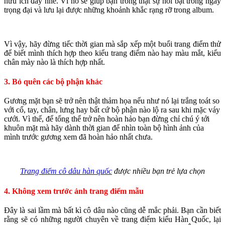
hữu ích đấy nhé. Vì nó sẽ giúp bạn trông thật sự nổi bật trong ngày
trọng đại và lưu lại được những khoảnh khắc rạng rỡ trong album.
Vì vậy, hãy đừng tiếc thời gian mà sắp xếp một buổi trang điểm thử
để biết mình thích hợp theo kiểu trang điểm nào hay màu mắt, kiểu
chân mày nào là thích hợp nhất.
3. Bỏ quên các bộ phận khác
Gương mặt bạn sẽ trở nên thật thảm họa nếu như nó lại trắng toát so
với cổ, tay, chân, lưng hay bất cứ bộ phận nào lộ ra sau khi mặc váy
cưới. Vì thế, để tổng thể trở nên hoàn hảo bạn đừng chỉ chú ý tới
khuôn mặt mà hãy dành thời gian để nhìn toàn bộ hình ảnh của
mình trước gương xem đã hoàn hảo nhất chưa.
Trang điểm cô dâu hàn quốc
được nhiều bạn trẻ lựa chọn
4. Không xem trước ảnh trang điểm mẫu
Đây là sai lầm mà bất kì cô dâu nào cũng dễ mắc phải. Bạn cần biết
rằng sẽ có những người chuyên về trang điểm kiểu Hàn Quốc, lại