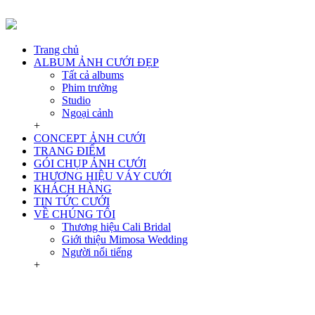
Trang chủ
ALBUM ẢNH CƯỚI ĐẸP
Tất cả albums
Phim trường
Studio
Ngoại cảnh
+
CONCEPT ẢNH CƯỚI
TRANG ĐIỂM
GÓI CHỤP ẢNH CƯỚI
THƯƠNG HIỆU VÁY CƯỚI
KHÁCH HÀNG
TIN TỨC CƯỚI
VỀ CHÚNG TÔI
Thương hiệu Cali Bridal
Giới thiệu Mimosa Wedding
Người nổi tiếng
+