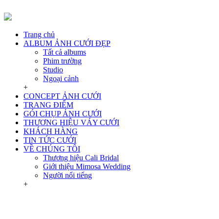
Trang chủ
ALBUM ẢNH CƯỚI ĐẸP
Tất cả albums
Phim trường
Studio
Ngoại cảnh
+
CONCEPT ẢNH CƯỚI
TRANG ĐIỂM
GÓI CHỤP ẢNH CƯỚI
THƯƠNG HIỆU VÁY CƯỚI
KHÁCH HÀNG
TIN TỨC CƯỚI
VỀ CHÚNG TÔI
Thương hiệu Cali Bridal
Giới thiệu Mimosa Wedding
Người nổi tiếng
+