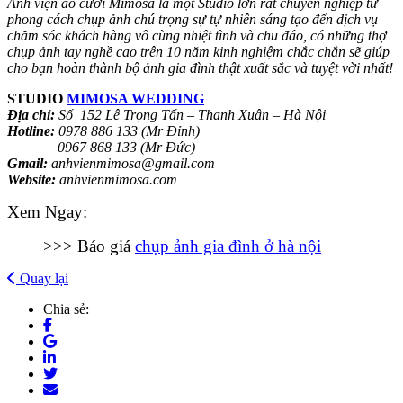
Ảnh viện áo cưới Mimosa là một Studio lớn rất chuyên nghiệp từ
phong cách chụp ảnh chú trọng sự tự nhiên sáng tạo đến dịch vụ
chăm sóc khách hàng vô cùng nhiệt tình và chu đáo, có những thợ
chụp ảnh tay nghề cao trên 10 năm kinh nghiệm chắc chắn sẽ giúp
cho bạn hoàn thành bộ ảnh gia đình thật
xuất sắc và tuyệt vời nhất!
STUDIO
MIMOSA WEDDING
Địa chỉ:
Số 152 Lê Trọng Tấn – Thanh Xuân – Hà Nội
Hotline:
0978 886 133 (Mr Đỉnh)
0967 868 133 (Mr Đức)
Gmail:
anhvienmimosa@gmail.com
Website:
anhvienmimosa.com
Xem Ngay:
>>> Báo giá
chụp ảnh gia đình ở hà nội
Quay lại
Chia sẻ: