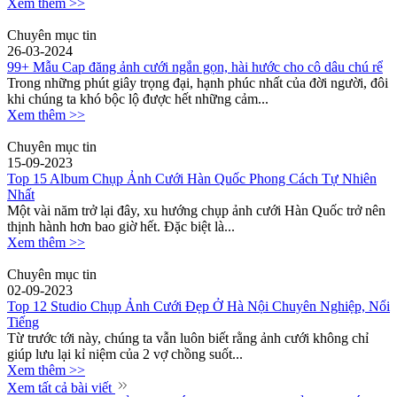
Xem thêm >>
Chuyên mục tin
26-03-2024
99+ Mẫu Cap đăng ảnh cưới ngắn gọn, hài hước cho cô dâu chú rể
Trong những phút giây trọng đại, hạnh phúc nhất của đời người, đôi
khi chúng ta khó bộc lộ được hết những cảm...
Xem thêm >>
Chuyên mục tin
15-09-2023
Top 15 Album Chụp Ảnh Cưới Hàn Quốc Phong Cách Tự Nhiên
Nhất
Một vài năm trở lại đây, xu hướng chụp ảnh cưới Hàn Quốc trở nên
thịnh hành hơn bao giờ hết. Đặc biệt là...
Xem thêm >>
Chuyên mục tin
02-09-2023
Top 12 Studio Chụp Ảnh Cưới Đẹp Ở Hà Nội Chuyên Nghiệp, Nổi
Tiếng
Từ trước tới này, chúng ta vẫn luôn biết rằng ảnh cưới không chỉ
giúp lưu lại kỉ niệm của 2 vợ chồng suốt...
Xem thêm >>
Xem tất cả bài viết