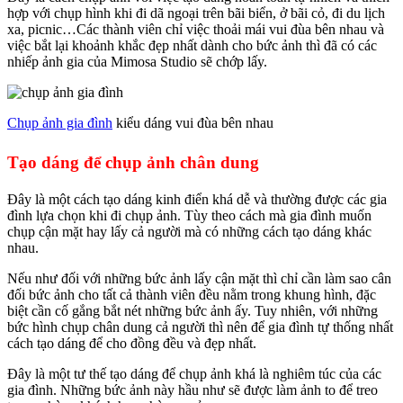
hợp với chụp hình khi đi dã ngoại trên bãi biển, ở bãi cỏ, đi du lịch
xa, picnic…Các thành viên chỉ việc thoải mái vui đùa bên nhau và
việc bắt lại khoảnh khắc đẹp nhất dành cho bức ảnh thì đã có các
nhiếp ảnh gia của Mimosa Studio sẽ chớp lấy.
Chụp ảnh gia đình
kiểu dáng vui đùa bên nhau
Tạo dáng để chụp ảnh chân dung
Đây là một cách tạo dáng kinh điển khá dễ và thường được các gia
đình lựa chọn khi đi chụp ảnh. Tùy theo cách mà gia đình muốn
chụp cận mặt hay lấy cả người mà có những cách tạo dáng khác
nhau.
Nếu như đối với những bức ảnh lấy cận mặt thì chỉ cần làm sao cân
đối bức ảnh cho tất cả thành viên đều nằm trong khung hình, đặc
biệt cần cố gắng bắt nét những bức ảnh ấy. Tuy nhiên, với những
bức hình chụp chân dung cả người thì nên để gia đình tự thống nhất
cách tạo dáng để cho đồng đều và đẹp nhất.
Đây là một tư thế tạo dáng để chụp ảnh khá là nghiêm túc của các
gia đình. Những bức ảnh này hầu như sẽ được làm ảnh to để treo