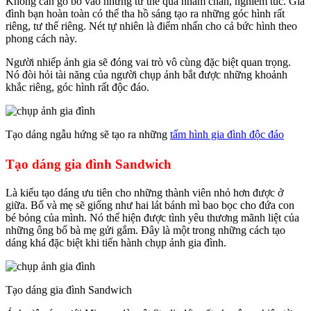
Không cần gò bó vào những tư thế quá nhàm chán, nghiêm túc. Gia
đình bạn hoàn toàn có thể tha hồ sáng tạo ra những góc hình rất
riêng, tư thế riêng. Nét tự nhiên là điểm nhấn cho cả bức hình theo
phong cách này.
Người nhiếp ảnh gia sẽ đóng vai trò vô cùng đặc biệt quan trọng.
Nó đòi hỏi tài năng của người chụp ảnh bắt được những khoảnh
khắc riêng, góc hình rất độc đáo.
Tạo dáng ngẫu hứng sẽ tạo ra những
tấm hình gia đình độc đáo
Tạo dáng gia đình Sandwich
Là kiểu tạo dáng ưu tiên cho những thành viên nhỏ hơn được ở
giữa. Bố và mẹ sẽ giống như hai lát bánh mì bao bọc cho đứa con
bé bỏng của mình. Nó thể hiện được tình yêu thương mãnh liệt của
những ông bố bà mẹ gửi gắm. Đây là một trong những cách tạo
dáng khá đặc biệt khi tiến hành chụp ảnh gia đình.
Tạo dáng gia đình Sandwich