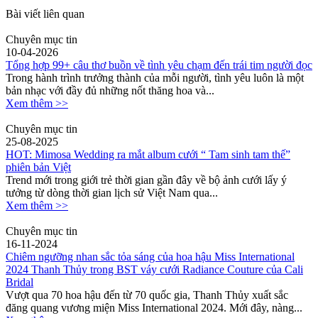
Bài viết liên quan
Chuyên mục tin
10-04-2026
Tổng hợp 99+ câu thơ buồn về tình yêu chạm đến trái tim người đọc
Trong hành trình trưởng thành của mỗi người, tình yêu luôn là một
bản nhạc với đầy đủ những nốt thăng hoa và...
Xem thêm >>
Chuyên mục tin
25-08-2025
HOT: Mimosa Wedding ra mắt album cưới “ Tam sinh tam thế”
phiên bản Việt
Trend mới trong giới trẻ thời gian gần đây về bộ ảnh cưới lấy ý
tưởng từ dòng thời gian lịch sử Việt Nam qua...
Xem thêm >>
Chuyên mục tin
16-11-2024
Chiêm ngưỡng nhan sắc tỏa sáng của hoa hậu Miss International
2024 Thanh Thủy trong BST váy cưới Radiance Couture của Cali
Bridal
Vượt qua 70 hoa hậu đến từ 70 quốc gia, Thanh Thủy xuất sắc
đăng quang vương miện Miss International 2024. Mới đây, nàng...