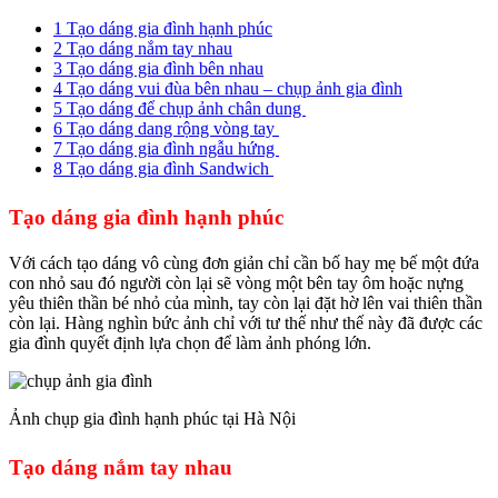
1
Tạo dáng gia đình hạnh phúc
2
Tạo dáng nắm tay nhau
3
Tạo dáng gia đình bên nhau
4
Tạo dáng vui đùa bên nhau – chụp ảnh gia đình
5
Tạo dáng để chụp ảnh chân dung
6
Tạo dáng dang rộng vòng tay
7
Tạo dáng gia đình ngẫu hứng
8
Tạo dáng gia đình Sandwich
Tạo dáng gia đình hạnh phúc
Với cách tạo dáng vô cùng đơn giản chỉ cần bố hay mẹ bế một đứa
con nhỏ sau đó người còn lại sẽ vòng một bên tay ôm hoặc nựng
yêu thiên thần bé nhỏ của mình, tay còn lại đặt hờ lên vai thiên thần
còn lại. Hàng nghìn bức ảnh chỉ với tư thế như thế này đã được các
gia đình quyết định lựa chọn để làm ảnh phóng lớn.
Ảnh chụp gia đình hạnh phúc tại Hà Nội
Tạo dáng nắm tay nhau