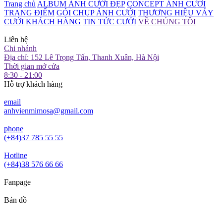
Trang chủ
ALBUM ẢNH CƯỚI ĐẸP
CONCEPT ẢNH CƯỚI
TRANG ĐIỂM
GÓI CHỤP ẢNH CƯỚI
THƯƠNG HIỆU VÁY
CƯỚI
KHÁCH HÀNG
TIN TỨC CƯỚI
VỀ CHÚNG TÔI
Liên hệ
Chi nhánh
Địa chỉ: 152 Lê Trọng Tấn, Thanh Xuân, Hà Nội
Thời gian mở cửa
8:30 - 21:00
Hỗ trợ khách hàng
email
anhvienmimosa@gmail.com
phone
(+84)37 785 55 55
Hotline
(+84)38 576 66 66
Fanpage
Bản đồ