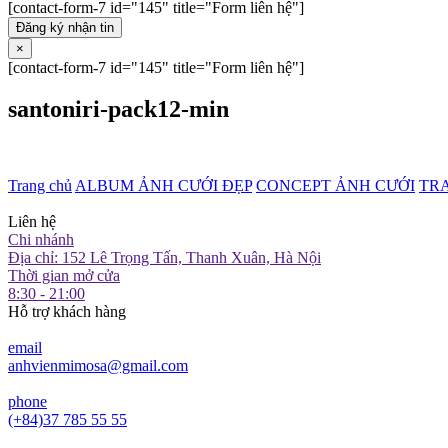
[contact-form-7 id="145" title="Form liên hệ"]
Đăng ký nhận tin
×
[contact-form-7 id="145" title="Form liên hệ"]
santoniri-pack12-min
Trang chủ
ALBUM ẢNH CƯỚI ĐẸP
CONCEPT ẢNH CƯỚI
TR
Liên hệ
Chi nhánh
Địa chỉ: 152 Lê Trọng Tấn, Thanh Xuân, Hà Nội
Thời gian mở cửa
8:30 - 21:00
Hỗ trợ khách hàng
email
anhvienmimosa@gmail.com
phone
(+84)37 785 55 55