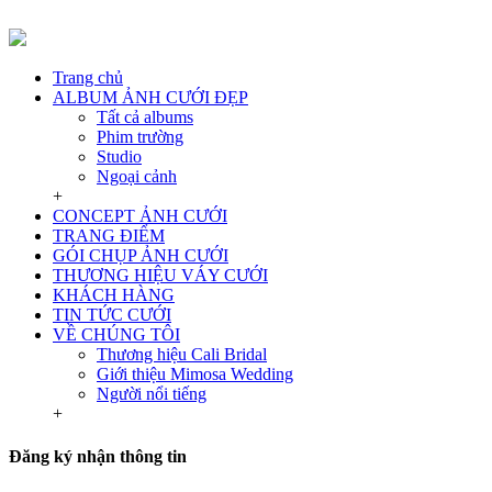
Trang chủ
ALBUM ẢNH CƯỚI ĐẸP
Tất cả albums
Phim trường
Studio
Ngoại cảnh
+
CONCEPT ẢNH CƯỚI
TRANG ĐIỂM
GÓI CHỤP ẢNH CƯỚI
THƯƠNG HIỆU VÁY CƯỚI
KHÁCH HÀNG
TIN TỨC CƯỚI
VỀ CHÚNG TÔI
Thương hiệu Cali Bridal
Giới thiệu Mimosa Wedding
Người nổi tiếng
+
Đăng ký nhận thông tin