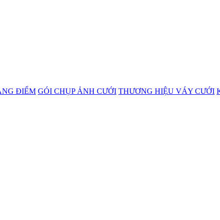
ANG ĐIỂM
GÓI CHỤP ẢNH CƯỚI
THƯƠNG HIỆU VÁY CƯỚI