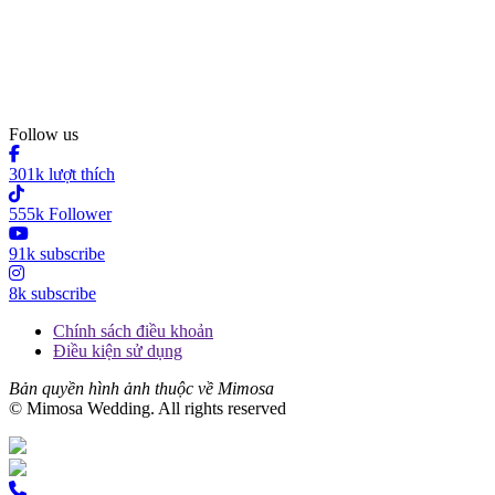
Follow us
301k lượt thích
555k Follower
91k subscribe
8k subscribe
Chính sách điều khoản
Điều kiện sử dụng
Bản quyền hình ảnh thuộc về Mimosa
© Mimosa Wedding. All rights reserved