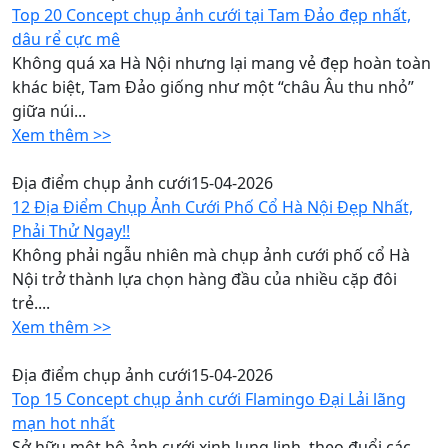
Top 20 Concept chụp ảnh cưới tại Tam Đảo đẹp nhất,
dâu rể cực mê
Không quá xa Hà Nội nhưng lại mang vẻ đẹp hoàn toàn
khác biệt, Tam Đảo giống như một “châu Âu thu nhỏ”
giữa núi...
Xem thêm >>
Địa điểm chụp ảnh cưới
15-04-2026
12 Địa Điểm Chụp Ảnh Cưới Phố Cổ Hà Nội Đẹp Nhất,
Phải Thử Ngay!!
Không phải ngẫu nhiên mà chụp ảnh cưới phố cổ Hà
Nội trở thành lựa chọn hàng đầu của nhiều cặp đôi
trẻ....
Xem thêm >>
Địa điểm chụp ảnh cưới
15-04-2026
Top 15 Concept chụp ảnh cưới Flamingo Đại Lải lãng
mạn hot nhất
Sở hữu một bộ ảnh cưới xinh lung linh, theo đuổi các