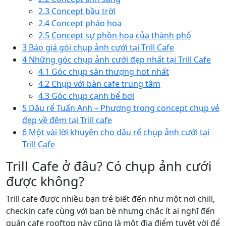
2.3
Concept bầu trời
2.4
Concept pháo hoa
2.5
Concept sự phồn hoa của thành phố
3
Báo giá gói chụp ảnh cưới tại Trill Cafe
4
Những góc chụp ảnh cưới đẹp nhất tại Trill Cafe
4.1
Góc chụp sân thượng hot nhất
4.2
Chụp với bàn cafe trung tâm
4.3
Góc chụp cạnh bể bơi
5
Dâu rể Tuấn Anh – Phương trong concept chụp vẻ
đẹp về đêm tại Trill cafe
6
Một vài lời khuyên cho dâu rể chụp ảnh cưới tại
Trill Cafe
Trill Cafe ở đâu? Có chụp ảnh cưới
được không?
Trill cafe được nhiều bạn trẻ biết đến như một nơi chill,
checkin cafe cùng với bạn bè nhưng chắc ít ai nghĩ đến
quán cafe rooftop này cũng là một địa điểm tuyệt vời để