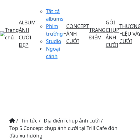
Tất cả
albums
ALBUM
GÓI
Phim
CONCEPT
THƯƠN
Trang
ẢNH
TRANG
CHỤP
trường
+
ẢNH
HIỆU VÁ
chủ
CƯỚI
ĐIỂM
ẢNH
Studio
CƯỚI
CƯỚI
ĐẸP
CƯỚI
Ngoại
cảnh
/
Tin tức
/
Địa điểm chụp ảnh cưới
/
Top 5 Concept chụp ảnh cưới tại Trill Cafe đón
đầu xu hướng