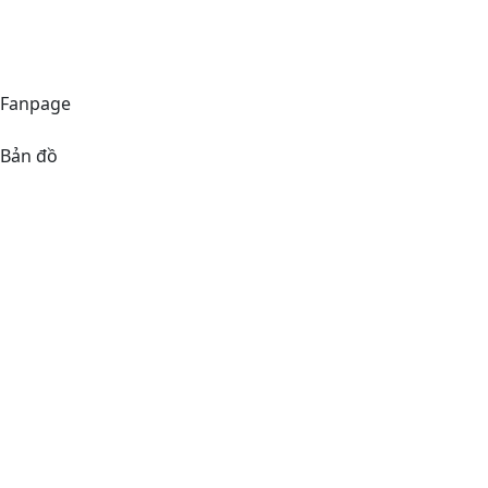
Hotline
(+84)38 576 66 66
Fanpage
Bản đồ