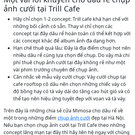
ảnh cưới tại Trill Cafe
Hãy chỉ chọn 1-2 concept: Trill cafe khá hạn chế với
những bối cảnh có sẵn. Thay vì chỉ chọn các
concept tại đây dâu rể hoàn toàn có thể kết hợp với
các concept khác để album ảnh đa dạng hơn.
Hạn chế thuê quá lâu: Đây là địa điểm chụp hot nên
nhiều dâu rể cùng lựa chọn để chụp. Do vậy mà chi
phí thuê chụp ảnh cưới tại đây không rẻ như một
vài phim trường chuyên để chụp ảnh.
Cân nhắc về mẫu váy cưới chụp: Váy cưới chụp tại
cafe rooftop cô dâu nên chọn những chiếc váy có
độ bồng hay có tà váy dài do tầng cao hút gió và có
thể tạo nên hiệu ứng tuyệt đẹp với voan và tà váy.
Trên đây là những chia sẻ cửa Mimosa cho dâu rể về
một trong những điểm
chụp ảnh cưới
đẹp tại Hà Nội.
Nếu bạn chọn chụp ảnh cưới tại Trill Cafe theo những
concept lãng mạn tại đây thì hãy liên hệ ngay với chúng