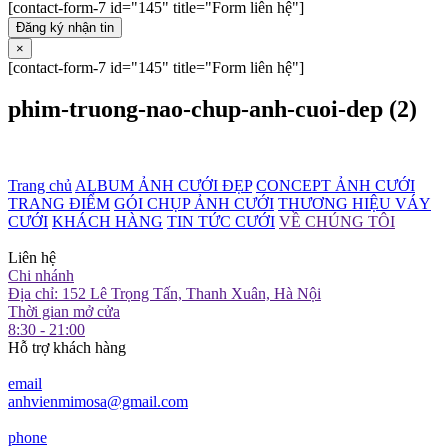
[contact-form-7 id="145" title="Form liên hệ"]
Đăng ký nhận tin
×
[contact-form-7 id="145" title="Form liên hệ"]
phim-truong-nao-chup-anh-cuoi-dep (2)
Trang chủ
ALBUM ẢNH CƯỚI ĐẸP
CONCEPT ẢNH CƯỚI
TRANG ĐIỂM
GÓI CHỤP ẢNH CƯỚI
THƯƠNG HIỆU VÁY
CƯỚI
KHÁCH HÀNG
TIN TỨC CƯỚI
VỀ CHÚNG TÔI
Liên hệ
Chi nhánh
Địa chỉ: 152 Lê Trọng Tấn, Thanh Xuân, Hà Nội
Thời gian mở cửa
8:30 - 21:00
Hỗ trợ khách hàng
email
anhvienmimosa@gmail.com
phone