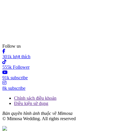
Follow us
301k lượt thích
555k Follower
91k subscribe
8k subscribe
Chính sách điều khoản
Điều kiện sử dụng
Bản quyền hình ảnh thuộc về Mimosa
© Mimosa Wedding. All rights reserved