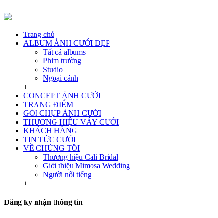
Trang chủ
ALBUM ẢNH CƯỚI ĐẸP
Tất cả albums
Phim trường
Studio
Ngoại cảnh
+
CONCEPT ẢNH CƯỚI
TRANG ĐIỂM
GÓI CHỤP ẢNH CƯỚI
THƯƠNG HIỆU VÁY CƯỚI
KHÁCH HÀNG
TIN TỨC CƯỚI
VỀ CHÚNG TÔI
Thương hiệu Cali Bridal
Giới thiệu Mimosa Wedding
Người nổi tiếng
+
Đăng ký nhận thông tin