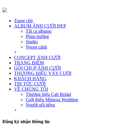
Trang chủ
ALBUM ẢNH CƯỚI ĐẸP
Tất cả albums
Phim trường
Studio
Ngoại cảnh
+
CONCEPT ẢNH CƯỚI
TRANG ĐIỂM
GÓI CHỤP ẢNH CƯỚI
THƯƠNG HIỆU VÁY CƯỚI
KHÁCH HÀNG
TIN TỨC CƯỚI
VỀ CHÚNG TÔI
Thương hiệu Cali Bridal
Giới thiệu Mimosa Wedding
Người nổi tiếng
+
Đăng ký nhận thông tin