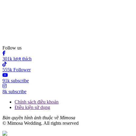
Follow us
301k lượt thích
555k Follower
91k subscribe
8k subscribe
Chính sách điều khoản
Điều kiện sử dụng
Bản quyền hình ảnh thuộc về Mimosa
© Mimosa Wedding. All rights reserved