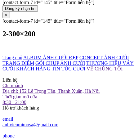
[contact-form-7 id="145" title="Form liên hệ"]
Đăng ký nhận tin
×
[contact-form-7 id="145" title="Form liên hệ"]
2-300×200
Trang chủ
ALBUM ẢNH CƯỚI ĐẸP
CONCEPT ẢNH CƯỚI
TRANG ĐIỂM
GÓI CHỤP ẢNH CƯỚI
THƯƠNG HIỆU VÁY
CƯỚI
KHÁCH HÀNG
TIN TỨC CƯỚI
VỀ CHÚNG TÔI
Liên hệ
Chi nhánh
Địa chỉ: 152 Lê Trọng Tấn, Thanh Xuân, Hà Nội
Thời gian mở cửa
8:30 - 21:00
Hỗ trợ khách hàng
email
anhvienmimosa@gmail.com
phone