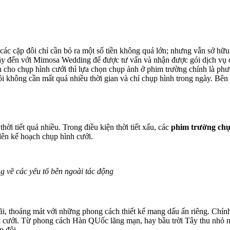
ác cặp đôi chỉ cần bỏ ra một số tiền không quá lớn; nhưng vẫn sở hữu
ãy đến với Mimosa Wedding để được tư vấn và nhận được gói dịch vụ ch
n cho chụp hình cưới thì lựa chọn chụp ảnh ở phim trường chính là ph
 không cần mất quá nhiều thời gian và chỉ chụp hình trong ngày. Bên cạn
i tiết quá nhiều. Trong điều kiện thời tiết xấu, các
phim trường chụ
h lên kế hoạch chụp hình cưới.
g về các yếu tố bên ngoài tác động
i, thoáng mát với những phong cách thiết kế mang dấu ấn riêng. Chính 
nh cưới. Từ phong cách Hàn QUốc lãng mạn, hay bầu trời Tây thu nhỏ 
ặp đôi.