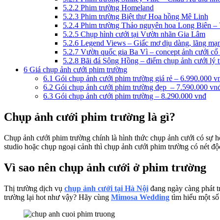
5.2.2
Phim trường Homeland
5.2.3
Phim trường Biệt thự Hoa hồng Mê Linh
5.2.4
Phim trường Thảo nguyên hoa Long Biên – 
5.2.5
Chụp hình cưới tại Vườn nhãn Gia Lâm
5.2.6
Legend Views – Giấc mơ dịu dàng, lãng mạ
5.2.7
Vườn quốc gia Ba Vì – concept ảnh cưới cổ 
5.2.8
Bãi đá Sông Hồng – điểm chụp ảnh cưới lý
6
Giá chụp ảnh cưới phim trường
6.1
Gói chụp ảnh cưới phim trường giá rẻ – 6.990.000 v
6.2
Gói chụp ảnh cưới phim trường đẹp – 7.590.000 vn
6.3
Gói chụp ảnh cưới phim trường – 8.290.000 vnđ
Chụp ảnh cưới phim trường là gì?
Chụp ảnh cưới phim trường chính là hình thức chụp ảnh cưới có sự hỗ 
studio hoặc chụp ngoại cảnh thì chụp ảnh cưới phim trường có nét độc
Vì sao nên chụp ảnh cưới ở phim trường
Thị trường dịch vụ
chụp ảnh cưới tại Hà Nội
đang ngày càng phát tr
trường lại hot như vậy? Hãy cùng
Mimosa Wedding
tìm hiểu một số