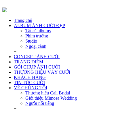
Trang chủ
ALBUM ẢNH CƯỚI ĐẸP
Tất cả albums
Phim trường
Studio
Ngoại cảnh
+
CONCEPT ẢNH CƯỚI
TRANG ĐIỂM
GÓI CHỤP ẢNH CƯỚI
THƯƠNG HIỆU VÁY CƯỚI
KHÁCH HÀNG
TIN TỨC CƯỚI
VỀ CHÚNG TÔI
Thương hiệu Cali Bridal
Giới thiệu Mimosa Wedding
Người nổi tiếng
+