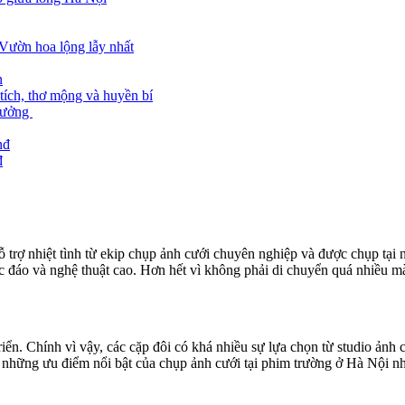
Vườn hoa lộng lẫy nhất
n
tích, thơ mộng và huyền bí
 tưởng
nđ
đ
trợ nhiệt tình từ ekip chụp ảnh cưới chuyên nghiệp và được chụp tại nơ
 đáo và nghệ thuật cao. Hơn hết vì không phải di chuyển quá nhiều mà 
iển. Chính vì vậy, các cặp đôi có khá nhiều sự lựa chọn từ studio ảnh
 những ưu điểm nổi bật của chụp ảnh cưới tại phim trường ở Hà Nội n