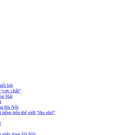
ổi bật
 “cực chất”
ng Hải
t
tại Hà Nội
iếng trên thế giới “thu nhỏ”
ẻ
ỏ giữa lòng Hà Nội