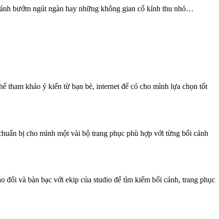
hoa cánh bướm ngút ngàn hay những không gian cổ kính thu nhỏ…
ể tham khảo ý kiến từ bạn bè, internet để có cho mình lựa chọn tốt
chuẩn bị cho mình một vài bộ trang phục phù hợp với từng bối cảnh
ao đổi và bàn bạc với ekip của studio để tìm kiếm bối cảnh, trang phục