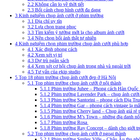
2.2
Không cần lo về thời tiết
2.3
Bối cảnh chụp hình cưới đa dạng
3
Kinh nghiệm chụp ảnh cưới ở phim trường
3.1
Địa chỉ uy tín
3.2
Lựa chọn trang phục
3.3
Tìm kiếm ý tưởng mới lạ cho album ảnh cưới
3.4
Nên chọn bối ảnh thật tự nhiên
4
Kinh nghiệm chọn phim trường chụp ảnh cưới phù hợp
4.1
Xác định phong cách
4.2
Xem xét vị trí
4.3
Dự trù ngân sách
4.4
Xem xét cơ hội chụp ảnh trong nhà và ngoài trời
4.5
Tư vấn của ekip studio
5
Top 18 phim trường chụp ảnh cưới đẹp ở Hà Nội
5.1
Top phim trường chụp ảnh cưới ở nội thành
5.1.1
Phim trường Juhee – Phong cách Hàn Quốc n
5.1.2
Phim trường Lavender Park – chụp ảnh cưới
5.1.3
Phim trường Santorini – phong cách Địa Tru
5.1.4
Phim trường Gar – phong cách vintage lạ mắ
5.1.5
Phim trường Cherry land – Chụp ảnh giá rẻ 
5.1.6
Phim trường M’s Town – những địa danh nổi t
5.1.7
Phim trường Rosa
5.1.8
Phim trường Ray Concept – dành cho giới tr
5.2
Top phim trường chụp ảnh cưới ở ngoại thành
5.2.1
Phim trường Smiley Ville – Châu Âu thu nh