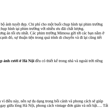
 bộ ảnh tuyệt đẹp. Chi phí cho một buổi chụp hình tại phim trường
ụp hình tại phim trường với nhiều ưu đãi chất lượng.
ương án tối ưu nhất. Các phim trường Mimosa gửi tới các bạn nằm ở
h đó, sự thuận tiện trong quá trình di chuyển và đi lại cũng tiết
p ảnh cưới ở Hà Nội
đều có thiết kế trong nhà và ngoài trời riêng
vì điều này, nên sự đa dạng trong bối cảnh và phong cách sẽ giúp
ngay giữa lòng Hà Nội, phong cách vintage đơn giản và nổi bật…. Tất