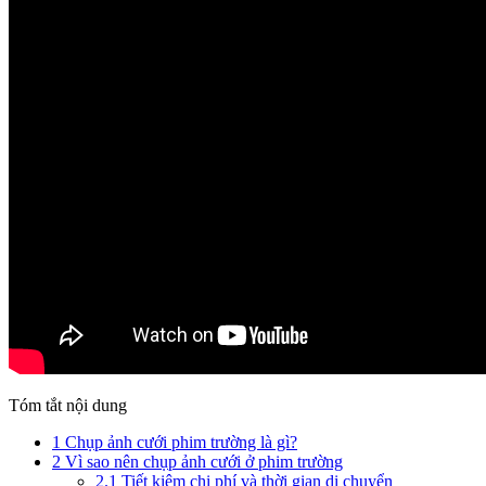
Tóm tắt nội dung
1
Chụp ảnh cưới phim trường là gì?
2
Vì sao nên chụp ảnh cưới ở phim trường
2.1
Tiết kiệm chi phí và thời gian di chuyển