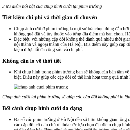
3 ưu điểm nổi bật của chụp hình cưới tại phim trường
Tiết kiệm chi phí và thời gian di chuyển
Chụp ảnh cưới ở phim trường là một sự lựa chọn đúng đắn bởi c
không quá đắt và tùy thuộc vào từng địa điểm mà bạn chọn. H
Đặc biệt, với những cặp đôi không thể dành quá nhiều thời gia
nội thành và ngoại thành của Hà Nội. Địa điểm này giúp cặp đôi
kiệm được tối đa công sức và chi phí.
Không cần lo về thời tiết
Khi chụp hình trong phim trường bạn sẽ không cần bận tâm về thờ
biệt. Điều này giúp các cặp đôi có thể linh hoạt trong quá trìn
Chụp ảnh cưới tại phim trường sẽ giúp các cặp đôi không phải lo lắn
Bối cảnh chụp hình cưới đa dạng
Đa số các phim trường ở Hà Nội đều sở hữu không gian rộng rã
các cặp đôi cô dâu chú rể thỏa sức lựa chọn địa điểm chụp hì
cả đều đảm bảo “làm nên” shoot hình cưới ấn tượng cho các c