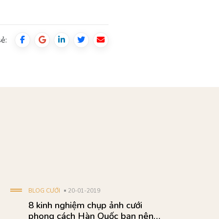
sẻ:
BLOG CƯỚI
09-10-2018
Mách bạn các kinh nghiệm chụp
ảnh cưới Flamingo Đại Lải