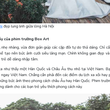
ni
đẹp lung linh giữa lòng Hà Nội
ẫy của phim trường Box Art
, nhẹ nhàng, vừa đơn giản giúp các cặp đôi tự do thả dáng. Chỉ c
hể tạo nên bức ảnh cưới siêu lãng mạn. Chính không gian đẹp và
n trẻ dễ dàng nhập tâm.
 ta như thấy một Hàn Quốc và Châu Âu thu nhỏ tại Việt Nam. B
i ngay Việt Nam. Chẳng cần phải đến các điểm du lịch xa xôi hay 
những bức ảnh theo phong cách châu Âu hay Hàn Quốc. Phim trườn
ởng dành cho các bạn trẻ yêu thích phong cách này.