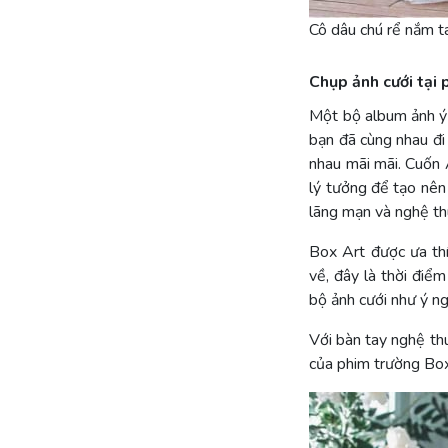
Cô dâu chú rể nắm t
Chụp ảnh cưới tại
Một bộ album ảnh ý n
bạn đã cùng nhau đi
nhau mãi mãi. Cuốn 
lý tưởng để tạo nên
lãng mạn và nghệ thu
Box Art được ưa th
về, đây là thời điể
bộ ảnh cưới như ý n
Với bàn tay nghệ th
của phim trường Box