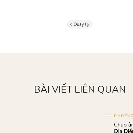
Quay lại
BÀI VIẾT LIÊN QUAN
-08-2020
BLOG CƯỚ
Long: #12
8 kinh 
ưới Gây
phong 