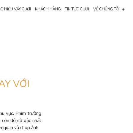
+
G HIỆU VÁY CƯỚI
KHÁCH HÀNG
TIN TỨC CƯỚI
VỀ CHÚNG TÔI
AY VỚI
khu vực. Phim trường
ó còn đồ sộ bậc nhất
ăm quan và chụp ảnh