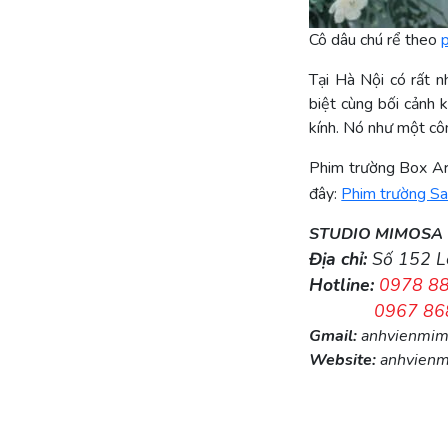
Cô dâu chú rể theo
Tại Hà Nội có rất n
biệt cùng bối cảnh
kính. Nó như một côn
Phim trường Box Art
đây:
Phim trường San
STUDIO MIMOSA
Địa chỉ:
Số 152 
Hotline:
0978 8
0967 86
Gmail:
anhvienmi
Website:
anhvienm