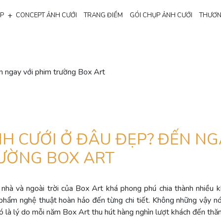
+
ẸP
CONCEPT ẢNH CƯỚI
TRANG ĐIỂM
GÓI CHỤP ẢNH CƯỚI
THƯƠN
n ngay với phim trường Box Art
H CƯỚI Ở ĐÂU ĐẸP? ĐẾN NG
ƯỜNG BOX ART
nhà và ngoài trời của Box Art khá phong phú chia thành nhiều 
phẩm nghệ thuật hoàn hảo đến từng chi tiết. Không những vậy n
Đó là lý do mỗi năm Box Art thu hút hàng nghìn lượt khách đến th