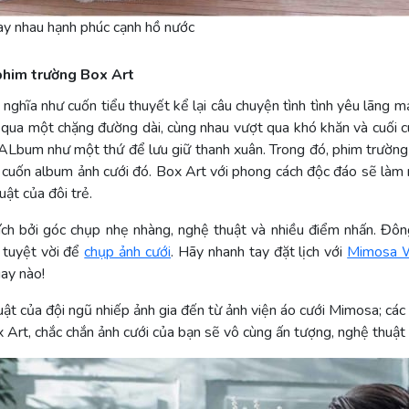
ay nhau hạnh phúc cạnh hồ nước
 phim trường Box Art
ghĩa như cuốn tiểu thuyết kể lại câu chuyện tình tình yêu lãng m
 qua một chặng đường dài, cùng nhau vượt qua khó khăn và cuối 
ALbum như một thứ để lưu giữ thanh xuân. Trong đó, phim trường
 cuốn album ảnh cưới đó. Box Art với phong cách độc đáo sẽ làm 
ật của đôi trẻ.
ích bởi góc chụp nhẹ nhàng, nghệ thuật và nhiều điểm nhấn. Đôn
m tuyệt vời để
chụp ảnh cưới
. Hãy nhanh tay đặt lịch với
Mimosa 
gay nào!
uật của đội ngũ nhiếp ảnh gia đến từ ảnh viện áo cưới Mimosa; các
 Art, chắc chắn ảnh cưới của bạn sẽ vô cùng ấn tượng, nghệ thuật