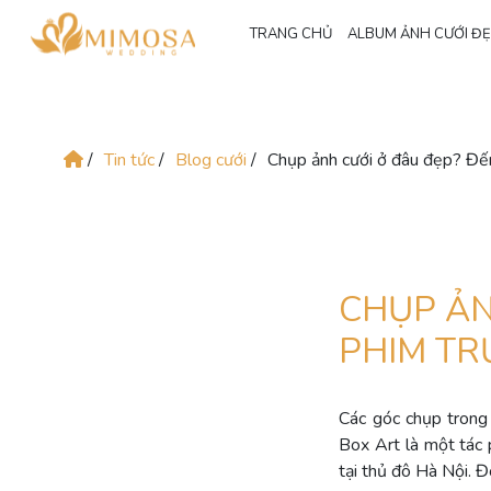
TRANG CHỦ
ALBUM ẢNH CƯỚI Đ
/
Tin tức
/
Blog cưới
/
Chụp ảnh cưới ở đâu đẹp? Đế
CHỤP ẢN
PHIM TR
Các góc chụp trong 
Box Art là một tác 
tại thủ đô Hà Nội. 