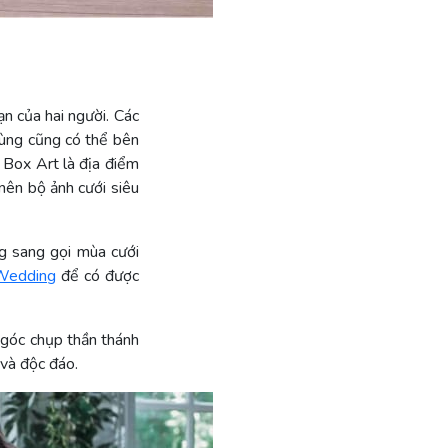
ạn của hai người. Các
cùng cũng có thể bên
 Box Art là địa điểm
nên bộ ảnh cưới siêu
g sang gọi mùa cưới
Wedding
để có được
 góc chụp thần thánh
 và độc đáo.