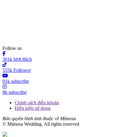
Follow us
301k lượt thích
555k Follower
91k subscribe
8k subscribe
Chính sách điều khoản
Điều kiện sử dụng
Bản quyền hình ảnh thuộc về Mimosa
© Mimosa Wedding. All rights reserved