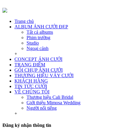
Trang chủ
ALBUM ẢNH CƯỚI ĐẸP
Tất cả albums
Phim trường
Studio
Ngoại cảnh
+
CONCEPT ẢNH CƯỚI
TRANG ĐIỂM
GÓI CHỤP ẢNH CƯỚI
THƯƠNG HIỆU VÁY CƯỚI
KHÁCH HÀNG
TIN TỨC CƯỚI
VỀ CHÚNG TÔI
Thương hiệu Cali Bridal
Giới thiệu Mimosa Wedding
Người nổi tiếng
+
Đăng ký nhận thông tin