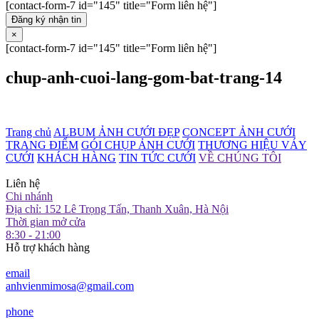
[contact-form-7 id="145" title="Form liên hệ"]
Đăng ký nhận tin
×
[contact-form-7 id="145" title="Form liên hệ"]
chup-anh-cuoi-lang-gom-bat-trang-14
Trang chủ
ALBUM ẢNH CƯỚI ĐẸP
CONCEPT ẢNH CƯỚI
TRANG ĐIỂM
GÓI CHỤP ẢNH CƯỚI
THƯƠNG HIỆU VÁY
CƯỚI
KHÁCH HÀNG
TIN TỨC CƯỚI
VỀ CHÚNG TÔI
Liên hệ
Chi nhánh
Địa chỉ: 152 Lê Trọng Tấn, Thanh Xuân, Hà Nội
Thời gian mở cửa
8:30 - 21:00
Hỗ trợ khách hàng
email
anhvienmimosa@gmail.com
phone