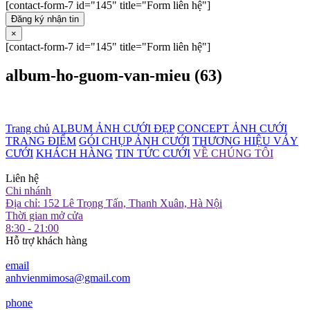
[contact-form-7 id="145" title="Form liên hệ"]
Đăng ký nhận tin
×
[contact-form-7 id="145" title="Form liên hệ"]
album-ho-guom-van-mieu (63)
Trang chủ
ALBUM ẢNH CƯỚI ĐẸP
CONCEPT ẢNH CƯỚI
TRANG ĐIỂM
GÓI CHỤP ẢNH CƯỚI
THƯƠNG HIỆU VÁY
CƯỚI
KHÁCH HÀNG
TIN TỨC CƯỚI
VỀ CHÚNG TÔI
Liên hệ
Chi nhánh
Địa chỉ: 152 Lê Trọng Tấn, Thanh Xuân, Hà Nội
Thời gian mở cửa
8:30 - 21:00
Hỗ trợ khách hàng
email
anhvienmimosa@gmail.com
phone