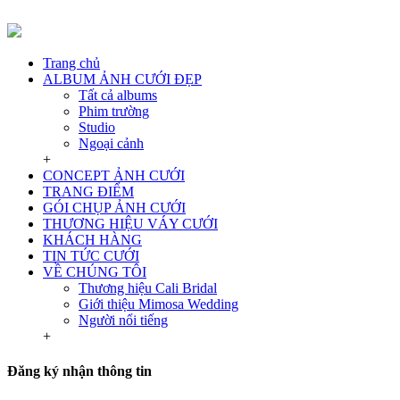
Trang chủ
ALBUM ẢNH CƯỚI ĐẸP
Tất cả albums
Phim trường
Studio
Ngoại cảnh
+
CONCEPT ẢNH CƯỚI
TRANG ĐIỂM
GÓI CHỤP ẢNH CƯỚI
THƯƠNG HIỆU VÁY CƯỚI
KHÁCH HÀNG
TIN TỨC CƯỚI
VỀ CHÚNG TÔI
Thương hiệu Cali Bridal
Giới thiệu Mimosa Wedding
Người nổi tiếng
+
Đăng ký nhận thông tin