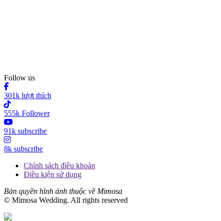
Follow us
301k lượt thích
555k Follower
91k subscribe
8k subscribe
Chính sách điều khoản
Điều kiện sử dụng
Bản quyền hình ảnh thuộc về Mimosa
© Mimosa Wedding. All rights reserved