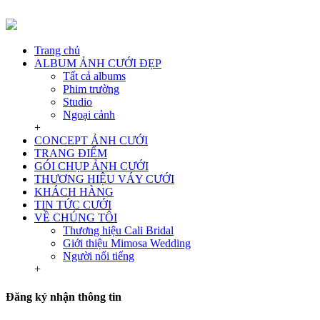
Trang chủ
ALBUM ẢNH CƯỚI ĐẸP
Tất cả albums
Phim trường
Studio
Ngoại cảnh
+
CONCEPT ẢNH CƯỚI
TRANG ĐIỂM
GÓI CHỤP ẢNH CƯỚI
THƯƠNG HIỆU VÁY CƯỚI
KHÁCH HÀNG
TIN TỨC CƯỚI
VỀ CHÚNG TÔI
Thương hiệu Cali Bridal
Giới thiệu Mimosa Wedding
Người nổi tiếng
+
Đăng ký nhận thông tin