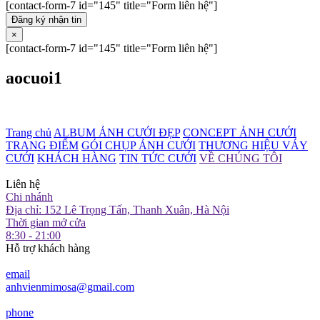
[contact-form-7 id="145" title="Form liên hệ"]
Đăng ký nhận tin
×
[contact-form-7 id="145" title="Form liên hệ"]
aocuoi1
Trang chủ
ALBUM ẢNH CƯỚI ĐẸP
CONCEPT ẢNH CƯỚI
TRANG ĐIỂM
GÓI CHỤP ẢNH CƯỚI
THƯƠNG HIỆU VÁY
CƯỚI
KHÁCH HÀNG
TIN TỨC CƯỚI
VỀ CHÚNG TÔI
Liên hệ
Chi nhánh
Địa chỉ: 152 Lê Trọng Tấn, Thanh Xuân, Hà Nội
Thời gian mở cửa
8:30 - 21:00
Hỗ trợ khách hàng
email
anhvienmimosa@gmail.com
phone