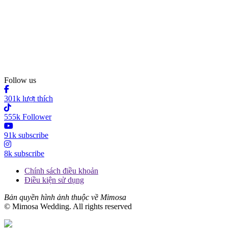
Follow us
301k lượt thích
555k Follower
91k subscribe
8k subscribe
Chính sách điều khoản
Điều kiện sử dụng
Bản quyền hình ảnh thuộc về Mimosa
© Mimosa Wedding. All rights reserved