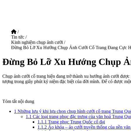
/
Tin tức
/
Kinh nghiệm chụp ảnh cưới
/
Đừng Bỏ Lỡ Xu Hướng Chụp Ảnh Cưới Cổ Trang Đang Cực H
Đừng Bỏ Lỡ Xu Hướng Chụp Ản
Chụp ảnh cưới cổ trang hiện đang trở thành xu hướng ảnh cưới được n
tượng trong giây phút kỷ niệm đặc biệt của đời mình. Để có được một 
Tóm tắt nội dung
1
Những lưu ý khi lựa chọn chụp hình cưới cổ trang Trung Qu
1.1
Các loại trang phục đặc trưng của văn hoá Trung Qu
1.1.1
Trang phục Trung Quốc cổ đại
1.1.2
Áo khỏa – áo cưới truyền thống của nền vă