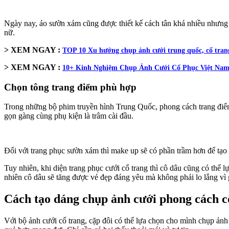
Ngày nay, áo sườn xám cũng được thiết kế cách tân khá nhiều nhưng 
nữ.
> XEM NGAY :
TOP 10 Xu hướng chụp ảnh cưới trung quốc, cổ tran
> XEM NGAY :
10+ Kinh Nghiệm Chụp Ảnh Cưới Cổ Phục Việt Nam
Chọn tông trang điểm phù hợp
Trong những bộ phim truyền hình Trung Quốc, phong cách trang điểm 
gọn gàng cùng phụ kiện là trâm cài đầu.
Đối với trang phục sườn xám thì make up sẽ có phần trầm hơn để tạo 
Tuy nhiên, khi diện trang phục cưới cổ trang thì cô dâu cũng có thể
nhiên cô dâu sẽ tăng được vẻ đẹp đáng yêu mà không phải lo lắng vì 
Cách tạo dáng chụp ảnh cưới phong cách 
Với bộ ảnh cưới cổ trang, cặp đôi có thể lựa chọn cho mình chụp ản