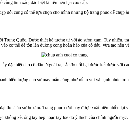
cùng tinh xảo, đặc biệt là trên nền lụa cao cấp.
cặp đôi cũng có thể lựa chọn cho mình những bộ trang phục để chụp ản
ời Trung Quốc. Được thiết kế tương tự với áo sườn xám. Tuy nhiên, tr
 vào cơ thể để tôn lên đường cong hoàn hảo của cô dâu, vừa tạo nên v
ẫy đặc biệt cho cô dâu. Ngoài ra, sắc đỏ nổi bật được kết được với các 
hành biểu tượng cho sự may mắn cũng như niềm vui và hạnh phúc trong
đại đó là áo sườn xám. Trang phục cưới này được xuất hiện nhiều tại
hoặc không xẻ, ống tay hẹp hoặc tay loe do ý thích của chính người mặ