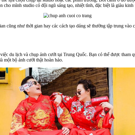
cho mình studio có đội ngũ sáng tạo, nhiệt tình, đặc biệt là giàu kinh
an cũng như thời gian hay các cách tạo dáng sẽ thường tập trung vào c
ợp việc du lịch và chụp ảnh cưới tại Trung Quốc. Bạn có thể được tha
 một bộ ảnh cưới thật hoàn hảo.