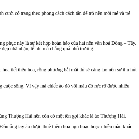
h cưới cổ trang theo phong cách cách tân để trở nên mới mẻ và trẻ
ang phục này là sự kết hợp hoàn hảo của hai nền văn hoá Đông – Tây.
ẻ đẹp nhã nhặn, tế nhị mà chẳng quá phô trương.
hoạ tiết thêu hoa, rồng phượng bắt mắt thì sẽ càng tạo nên sự thu hút
 cuộc sống. Vì vậy mà chiếc áo đỏ với màu đỏ rực rỡ được nhiều
 vùng Thượng Hải nên còn có một tên gọi khác là áo Thượng Hải.
c. Đầu ống tay áo được thuê thêm hoa ngũ hoặc hoặc nhiều màu khác