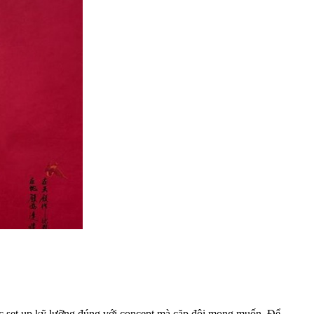
ược set up kỹ lưỡng đúng với concept mà cặp đôi mong muốn. Để