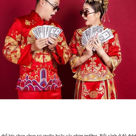
 thể lựa chọn chụp tại studio hoặc các phim trường. Bối cảnh ở đó đ