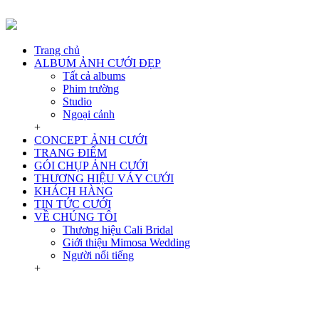
Trang chủ
ALBUM ẢNH CƯỚI ĐẸP
Tất cả albums
Phim trường
Studio
Ngoại cảnh
+
CONCEPT ẢNH CƯỚI
TRANG ĐIỂM
GÓI CHỤP ẢNH CƯỚI
THƯƠNG HIỆU VÁY CƯỚI
KHÁCH HÀNG
TIN TỨC CƯỚI
VỀ CHÚNG TÔI
Thương hiệu Cali Bridal
Giới thiệu Mimosa Wedding
Người nổi tiếng
+