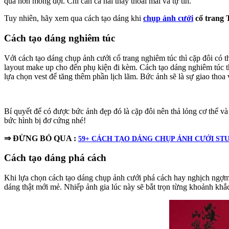
quả hơn mong đợi. Chỉ cần cả hai thấy thoải mái và tự tin.
Tuy nhiên, hãy xem qua cách tạo dáng khi
chụp ảnh cưới
cổ trang
Cách tạo dáng nghiêm túc
Với cách tạo dáng chụp ảnh cưới cổ trang nghiêm túc thì cặp đôi có t
layout make up cho đến phụ kiện đi kèm. Cách tạo dáng nghiêm túc th
lựa chọn vest để tăng thêm phần lịch lãm. Bức ảnh sẽ là sự giao thoa 
Bí quyết để có được bức ảnh đẹp đó là cặp đôi nên thả lỏng cơ thể v
bức hình bị đơ cứng nhé!
⇒ ĐỪNG BỎ QUA :
59+ CÁCH TẠO DÁNG CHỤP ẢNH CƯỚI ST
Cách tạo dáng phá cách
Khi lựa chọn cách tạo dáng chụp ảnh cưới phá cách hay nghịch ngợm 
dáng thật mới mẻ. Nhiếp ảnh gia lúc này sẽ bắt trọn từng khoảnh khắc