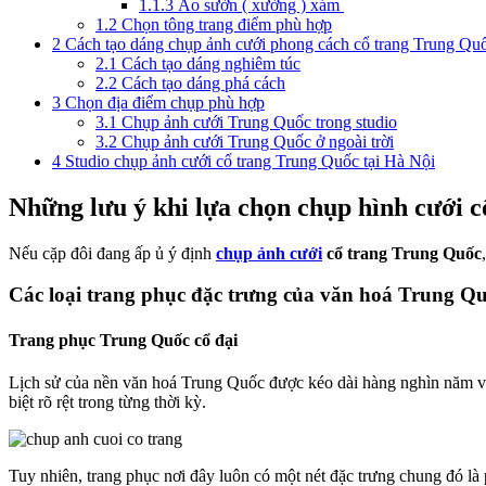
1.1.3
Áo sườn ( xường ) xám
1.2
Chọn tông trang điểm phù hợp
2
Cách tạo dáng chụp ảnh cưới phong cách cổ trang Trung Qu
2.1
Cách tạo dáng nghiêm túc
2.2
Cách tạo dáng phá cách
3
Chọn địa điểm chụp phù hợp
3.1
Chụp ảnh cưới Trung Quốc trong studio
3.2
Chụp ảnh cưới Trung Quốc ở ngoài trời
4
Studio chụp ảnh cưới cổ trang Trung Quốc tại Hà Nội
Những lưu ý khi lựa chọn chụp hình cưới 
Nếu cặp đôi đang ấp ủ ý định
chụp ảnh cưới
cổ trang Trung Quốc
Các loại trang phục đặc trưng của văn hoá Trung Q
Trang phục Trung Quốc cổ đại
Lịch sử của nền văn hoá Trung Quốc được kéo dài hàng nghìn năm với 
biệt rõ rệt trong từng thời kỳ.
Tuy nhiên, trang phục nơi đây luôn có một nét đặc trưng chung đó là 