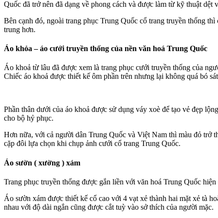
Quốc đã trở nên đã dạng về phong cách và được làm từ kỹ thuật dệt vô 
Bên cạnh đó, ngoài trang phục Trung Quốc cổ trang truyền thống thì 
trung hơn.
Áo khỏa – áo cưới truyền thống của nền văn hoá Trung Quốc
Áo khoả từ lâu đã được xem là trang phục cưới truyền thống của ngư
Chiếc áo khoả được thiết kế ôm phần trên nhưng lại không quá bó sát
Phần thân dưới của áo khoả được sử dụng váy xoè để tạo vẻ đẹp lộng l
cho bộ hỷ phục.
Hơn nữa, với cả người dân Trung Quốc và Việt Nam thì màu đỏ trở t
cặp đôi lựa chọn khi chụp ảnh cưới cổ trang Trung Quốc.
Áo sườn ( xường ) xám
Trang phục truyền thống được gắn liền với văn hoá Trung Quốc hiện 
Áo sườn xám được thiết kế cổ cao với 4 vạt xẻ thành hai mặt xẻ tà 
nhau với độ dài ngắn cũng được cắt tuỳ vào sở thích của người mặc.