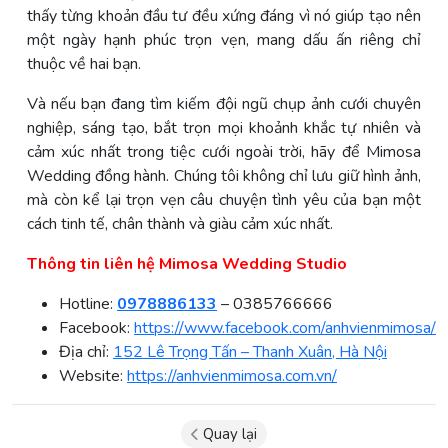
thấy từng khoản đầu tư đều xứng đáng vì nó giúp tạo nên
một ngày hạnh phúc trọn vẹn, mang dấu ấn riêng chỉ
thuộc về hai bạn.
Và nếu bạn đang tìm kiếm đội ngũ chụp ảnh cưới chuyên
nghiệp, sáng tạo, bắt trọn mọi khoảnh khắc tự nhiên và
cảm xúc nhất trong tiệc cưới ngoài trời, hãy để Mimosa
Wedding đồng hành. Chúng tôi không chỉ lưu giữ hình ảnh,
mà còn kể lại trọn vẹn câu chuyện tình yêu của bạn một
cách tinh tế, chân thành và giàu cảm xúc nhất.
Thông tin liên hệ Mimosa Wedding Studio
Hotline:
0978886133
– 0385766666
Facebook:
https://www.facebook.com/anhvienmimosa/
Địa chỉ:
152 Lê Trọng Tấn – Thanh Xuân, Hà Nội
Website:
https://anhvienmimosa.com.vn/
Quay lại