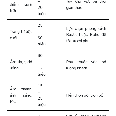
–
Tùy khu vực và thời
điểm ngoài
20
gian thuê
trời
triệu
25
Lựa chọn phong cách
Trang trí tiệc
–
Rustic hoặc Boho để
cưới
60
tối ưu chi phí
triệu
80
Ẩm thực, đồ
–
Phụ thuộc vào số
uống
120
lượng khách
triệu
15
Âm thanh,
–
ánh sáng,
Nên chọn gói trọn bộ
25
MC
triệu