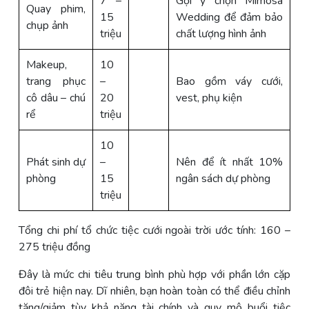
7 –
Gợi ý chọn Mimosa
Quay phim,
15
Wedding để đảm bảo
chụp ảnh
triệu
chất lượng hình ảnh
Makeup,
10
trang phục
–
Bao gồm váy cưới,
cô dâu – chú
20
vest, phụ kiện
rể
triệu
10
Phát sinh dự
–
Nên để ít nhất 10%
phòng
15
ngân sách dự phòng
triệu
Tổng chi phí tổ chức tiệc cưới ngoài trời ước tính: 160 –
275 triệu đồng
Đây là mức chi tiêu trung bình phù hợp với phần lớn cặp
đôi trẻ hiện nay. Dĩ nhiên, bạn hoàn toàn có thể điều chỉnh
tăng/giảm tùy khả năng tài chính và quy mô buổi tiệc