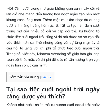
Một đám cưới trong mơ giữa không gian xanh, cây cối và
làn gió nhẹ mang đến hương hoa ngọt ngào tạo nên một
khung cảnh lãng mạn. Thêm một chút âm nhạc du dương
dưới ánh nắng hoàng hôn rực rỡ. Tất cả tạo nên đám cưới
trong mơ của nhiều cô gái và cặp đôi trẻ. Xu hướng tổ
chức tiệc cưới ngoài trời cũng vì đó mà được vô sô cặp đôi
yêu thích hơn cả.
Thế nhưng cùng với sự lãng mạn ấy là
câu hỏi lo lắng với chi phí tổ chức tiệc cưới ngoài trời.
Trong bài viết này, Mimosa Wedding sẽ giúp bạn giải đáp
toàn bộ thắc mắc về chi phí
để dâu rể tận hưởng trọn vẹn
ngày hạnh phúc của mình.
Tóm tắt nội dung
[
Hiện ra
]
Tại sao tiệc cưới ngoài trời ngày
càng được yêu thích?
Không phải ngẫu nhiên mà xu hướng cưới ngoài trời ngày