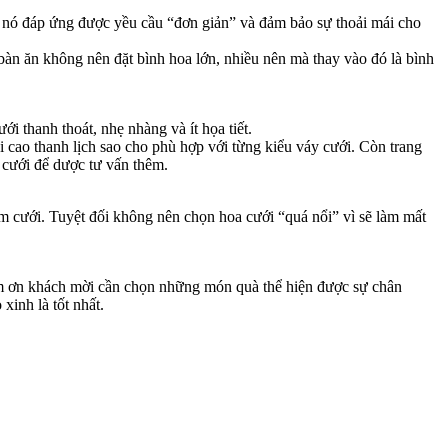
ễn nó đáp ứng được yều cầu “đơn giản” và đảm bảo sự thoải mái cho
 bàn ăn không nên đặt bình hoa lớn, nhiều nên mà thay vào đó là bình
i thanh thoát, nhẹ nhàng và ít họa tiết.
 cao thanh lịch sao cho phù hợp với từng kiểu váy cưới. Còn trang
 cưới để dược tư vấn thêm.
m cưới. Tuyệt đối không nên chọn hoa cưới “quá nổi” vì sẽ làm mất
cảm ơn khách mời cần chọn những món quà thể hiện được sự chân
inh là tốt nhất.