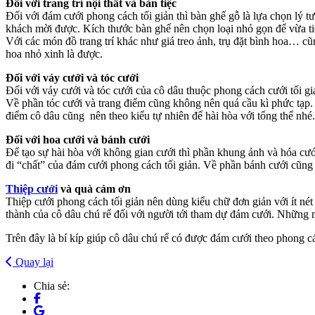
Đối với trang trí nội thất và bàn tiệc
Đối với đám cưới phong cách tối giản thì bàn ghế gỗ là lựa chọn lý 
khách mời được. Kích thước bàn ghế nên chọn loại nhỏ gọn để vừa tiế
Với các món đồ trang trí khác như giá treo ảnh, trụ đặt bình hoa… cũ
hoa nhỏ xinh là được.
Đối với váy cưới và tóc cưới
Đối với váy cưới và tóc cưới của cô dâu thuộc phong cách cưới tối gi
Về phần tóc cưới và trang điểm cũng không nên quá cầu kì phức tạp. 
điểm cô dâu cũng nên theo kiểu tự nhiên để hài hòa với tổng thể nhé
Đối với hoa cưới và bánh cưới
Để tạo sự hài hòa với không gian cưới thì phần khung ảnh và hóa cư
đi “chất” của đám cưới phong cách tối giản. Về phần bánh cưới cũng 
Thiệp cưới
và quà cảm ơn
Thiệp cưới phong cách tối giản nên dùng kiểu chữ đơn giản với ít 
thành của cô dâu chú rể đối với người tới tham dự đám cưới. Những 
Trên đây là bí kíp giúp cô dâu chú rể có được đám cưới theo phong c
Quay lại
Chia sẻ: