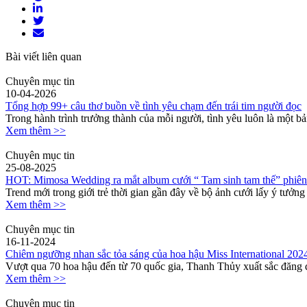
Bài viết liên quan
Chuyên mục tin
10-04-2026
Tổng hợp 99+ câu thơ buồn về tình yêu chạm đến trái tim người đọc
Trong hành trình trưởng thành của mỗi người, tình yêu luôn là một bả
Xem thêm >>
Chuyên mục tin
25-08-2025
HOT: Mimosa Wedding ra mắt album cưới “ Tam sinh tam thế” phiên
Trend mới trong giới trẻ thời gian gần đây về bộ ảnh cưới lấy ý tưởng
Xem thêm >>
Chuyên mục tin
16-11-2024
Chiêm ngưỡng nhan sắc tỏa sáng của hoa hậu Miss International 202
Vượt qua 70 hoa hậu đến từ 70 quốc gia, Thanh Thủy xuất sắc đăng q
Xem thêm >>
Chuyên mục tin