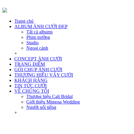
Trang chủ
ALBUM ẢNH CƯỚI ĐẸP
Tất cả albums
Phim trường
Studio
Ngoại cảnh
+
CONCEPT ẢNH CƯỚI
TRANG ĐIỂM
GÓI CHỤP ẢNH CƯỚI
THƯƠNG HIỆU VÁY CƯỚI
KHÁCH HÀNG
TIN TỨC CƯỚI
VỀ CHÚNG TÔI
Thương hiệu Cali Bridal
Giới thiệu Mimosa Wedding
Người nổi tiếng
+