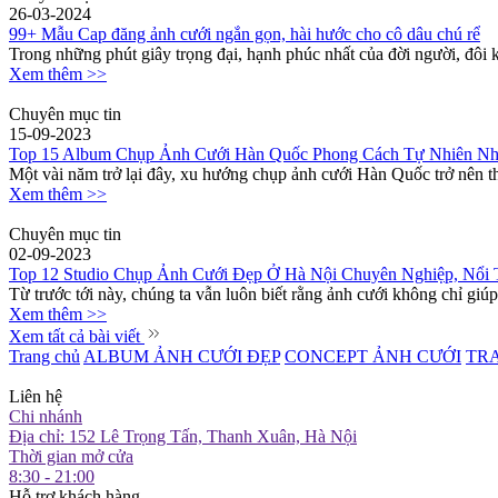
26-03-2024
99+ Mẫu Cap đăng ảnh cưới ngắn gọn, hài hước cho cô dâu chú rể
Trong những phút giây trọng đại, hạnh phúc nhất của đời người, đôi 
Xem thêm >>
Chuyên mục tin
15-09-2023
Top 15 Album Chụp Ảnh Cưới Hàn Quốc Phong Cách Tự Nhiên Nh
Một vài năm trở lại đây, xu hướng chụp ảnh cưới Hàn Quốc trở nên thị
Xem thêm >>
Chuyên mục tin
02-09-2023
Top 12 Studio Chụp Ảnh Cưới Đẹp Ở Hà Nội Chuyên Nghiệp, Nổi 
Từ trước tới này, chúng ta vẫn luôn biết rằng ảnh cưới không chỉ giúp 
Xem thêm >>
Xem tất cả bài viết
Trang chủ
ALBUM ẢNH CƯỚI ĐẸP
CONCEPT ẢNH CƯỚI
TR
Liên hệ
Chi nhánh
Địa chỉ: 152 Lê Trọng Tấn, Thanh Xuân, Hà Nội
Thời gian mở cửa
8:30 - 21:00
Hỗ trợ khách hàng