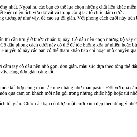
tưởng nhất. Ngoài ra, các bạn có thể lựa chọn những chất liệu khác mi
t kiệm diện tích vừa đỡ vất vả trong công tác tổ chức đấm cưới.
ng tương tự như vậy, đề cao sự tối giản. Với phong cách cưới này trên
ản thì cần lưu ý ở bước chuẩn bị này. Cô dâu nên chọn những bộ váy cướ
Cô dâu phong cách cưới này có thể để tóc buông xõa tự nhiên hoặc búi
. Hai yếu tố này các bạn có thể tham khảo báo chí hoặc nhờ chuyên gia
ới cầm tay cô dâu nên nhỏ gọn, đơn giản, màu sức dựa theo tổng thể đá
vậy, càng đơn giản càng tốt.
nét móc kết hợp cùng màu sắc nhẹ nhàng như màu pastel. Đối với quà 
mòn quà cảm ơn khách mời nên gói trong những chiếc hộp hoặc túi nhỏ x
ách tối giản. Chúc các bạn có được một cưới xinh đẹp theo đúng ý nhé!