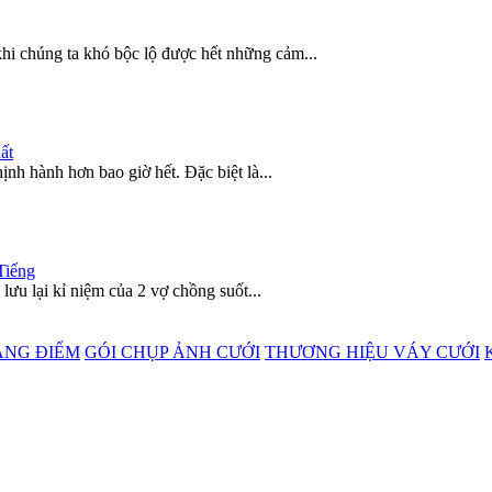
khi chúng ta khó bộc lộ được hết những cảm...
ất
nh hành hơn bao giờ hết. Đặc biệt là...
Tiếng
lưu lại kỉ niệm của 2 vợ chồng suốt...
ANG ĐIỂM
GÓI CHỤP ẢNH CƯỚI
THƯƠNG HIỆU VÁY CƯỚI