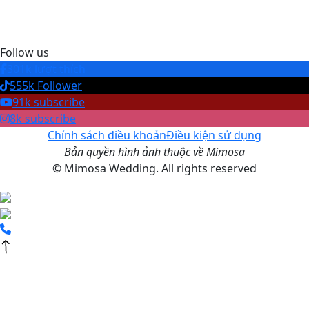
Follow us
301k lượt thích
555k Follower
91k subscribe
8k subscribe
Chính sách điều khoản
Điều kiện sử dụng
Bản quyền hình ảnh thuộc về Mimosa
© Mimosa Wedding. All rights reserved