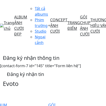
Tất cả
albums
ALBUM
GÓI
Phim
CONCEPT
THƯƠN
Trang
ẢNH
TRANG
CHỤP
trường
+
ẢNH
HIỆU VÁ
chủ
CƯỚI
ĐIỂM
ẢNH
Studio
CƯỚI
CƯỚI
ĐẸP
CƯỚI
Ngoại
cảnh
Đăng ký nhận thông tin
[contact-form-7 id="145" title="Form liên hệ"]
Đăng ký nhận tin
Evoto
BUM
GÓI