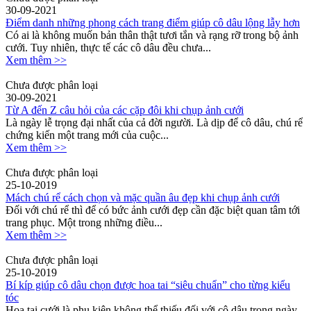
30-09-2021
Điểm danh những phong cách trang điểm giúp cô dâu lộng lẫy hơn
Có ai là không muốn bản thân thật tươi tắn và rạng rỡ trong bộ ảnh
cưới. Tuy nhiên, thực tế các cô dâu đều chưa...
Xem thêm >>
Chưa được phân loại
30-09-2021
Từ A đến Z câu hỏi của các cặp đôi khi chụp ảnh cưới
Là ngày lễ trọng đại nhất của cả đời người. Là dịp để cô dâu, chú rể
chứng kiến một trang mới của cuộc...
Xem thêm >>
Chưa được phân loại
25-10-2019
Mách chú rể cách chọn và mặc quần âu đẹp khi chụp ảnh cưới
Đối với chú rể thì để có bức ảnh cưới đẹp cần đặc biệt quan tâm tới
trang phục. Một trong những điều...
Xem thêm >>
Chưa được phân loại
25-10-2019
Bí kíp giúp cô dâu chọn được hoa tai “siêu chuẩn” cho từng kiểu
tóc
Hoa tai cưới là phụ kiện không thể thiếu đối với cô dâu trong ngày