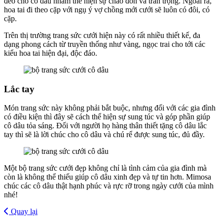
đeo cho cô dâu nhằm thể hiện sự chào đón và trân trọng. Ngoài ra,
hoa tai đi theo cặp với ngụ ý vợ chồng mới cưới sẽ luôn có đôi, có
cặp.
Trên thị trường trang sức cưới hiện này có rất nhiều thiết kế, đa
dạng phong cách từ truyền thống như vàng, ngọc trai cho tới các
kiểu hoa tai hiện đại, độc đáo.
Lắc tay
Món trang sức này không phải bắt buộc, nhưng đối với các gia đình
có điều kiện thì đây sẽ cách thể hiện sự sung túc và góp phần giúp
cô dâu tỏa sáng. Đối với người họ hàng thân thiết tặng cô dâu lắc
tay thì sẽ là lời chúc cho cô dâu và chú rể được sung túc, đủ đầy.
Một bộ trang sức cưới đẹp không chỉ là tình cảm của gia đình mà
còn là không thể thiếu giúp cô dâu xinh đẹp và tự tin hơn. Mimosa
chúc các cô dâu thật hạnh phúc và rực rỡ trong ngày cưới của mình
nhé!
Quay lại