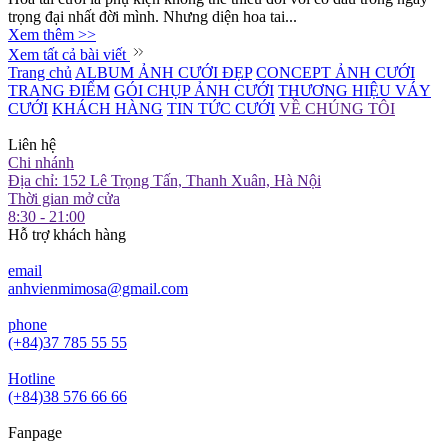
trọng đại nhất đời mình. Nhưng diện hoa tai...
Xem thêm >>
Xem tất cả bài viết
Trang chủ
ALBUM ẢNH CƯỚI ĐẸP
CONCEPT ẢNH CƯỚI
TRANG ĐIỂM
GÓI CHỤP ẢNH CƯỚI
THƯƠNG HIỆU VÁY
CƯỚI
KHÁCH HÀNG
TIN TỨC CƯỚI
VỀ CHÚNG TÔI
Liên hệ
Chi nhánh
Địa chỉ: 152 Lê Trọng Tấn, Thanh Xuân, Hà Nội
Thời gian mở cửa
8:30 - 21:00
Hỗ trợ khách hàng
email
anhvienmimosa@gmail.com
phone
(+84)37 785 55 55
Hotline
(+84)38 576 66 66
Fanpage