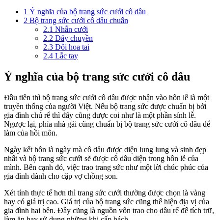
1
Ý nghĩa của bộ trang sức cưới cô dâu
2
Bộ trang sức cưới cô dâu chuẩn
2.1
Nhẫn cưới
2.2
Dây chuyền
2.3
Đôi hoa tai
2.4
Lắc tay
Ý nghĩa của bộ trang sức cưới cô dâu
Đầu tiên thì bộ trang sức cưới cô dâu được nhận vào hôn lễ là một
truyền thống của người Việt. Nếu bộ trang sức được chuẩn bị bởi
gia đình chú rể thì đây cũng được coi như là một phần sính lễ.
Ngược lại, phía nhà gái cũng chuẩn bị bộ trang sức cưới cô dâu để
làm của hồi môn.
Ngày kết hôn là ngày mà cô dâu được diện lung lung và sinh đẹp
nhất và bộ trang sức cưới sẽ được cô dâu diện trong hôn lễ của
mình. Bên cạnh đó, việc trao trang sức như một lời chúc phúc của
gia đình dành cho cặp vợ chồng son.
Xét tính thực tế hơn thì trang sức cưới thường được chọn là vàng
hay có giá trị cao. Giá trị của bộ trang sức cũng thể hiện địa vị của
gia đình hai bên. Đây cũng là nguồn vốn trao cho dâu rể để tích trữ,
làm ăn hay sử dụng những khi cấp bách.