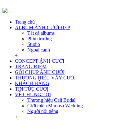
Trang chủ
ALBUM ẢNH CƯỚI ĐẸP
Tất cả albums
Phim trường
Studio
Ngoại cảnh
+
CONCEPT ẢNH CƯỚI
TRANG ĐIỂM
GÓI CHỤP ẢNH CƯỚI
THƯƠNG HIỆU VÁY CƯỚI
KHÁCH HÀNG
TIN TỨC CƯỚI
VỀ CHÚNG TÔI
Thương hiệu Cali Bridal
Giới thiệu Mimosa Wedding
Người nổi tiếng
+