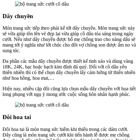
Dây chuyền
Món trang sức tiếp theo phải kể tới dây chuyền. Món trang sức này
sẽ vừa giúp tôn lên vẻ đẹp lại vừa giúp cô dâu tỏa sáng trong ngày
cưới. Nếu như dây chuyền được bố mẹ chồng trao cho nàng dâu sẽ
mang tới ý nghĩa như lời chúc cho đôi vợ chồng son được ấm no và
sung túc.
Đa phần các mẫu dây chuyền được thiết kế tinh xảo và dùng vàng
18K, 24K, bạc hoặc bạch kim đính đá quý. Đối với cô dâu yêu
thiên nhiên thì có thể chọn dây chuyền lấy cảm hứng từ thiên nhiên
như hoa hồng, hoa mai,…
Hiện nay, nhiều cặp đôi cũng lựa chọn mẫu dây chuyền với họa tiết
long phụng với ngụ ý mong ước cuộc sống hôn nhân hạnh phúc.
Đôi hoa tai
Đôi hoa tai là món trang sức hiếm khi thiếu trong các đám cưới.
Đây cũng là món trang sức cưới khi tiến hành lễ được mẹ chồng