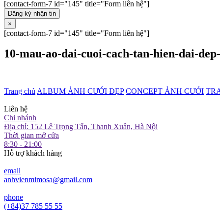
[contact-form-7 id="145" title="Form liên hệ"]
Đăng ký nhận tin
×
[contact-form-7 id="145" title="Form liên hệ"]
10-mau-ao-dai-cuoi-cach-tan-hien-dai-dep
Trang chủ
ALBUM ẢNH CƯỚI ĐẸP
CONCEPT ẢNH CƯỚI
TR
Liên hệ
Chi nhánh
Địa chỉ: 152 Lê Trọng Tấn, Thanh Xuân, Hà Nội
Thời gian mở cửa
8:30 - 21:00
Hỗ trợ khách hàng
email
anhvienmimosa@gmail.com
phone
(+84)37 785 55 55