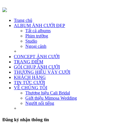
Trang chủ
ALBUM ẢNH CƯỚI ĐẸP
Tất cả albums
Phim trường
Studio
Ngoại cảnh
+
CONCEPT ẢNH CƯỚI
TRANG ĐIỂM
GÓI CHỤP ẢNH CƯỚI
THƯƠNG HIỆU VÁY CƯỚI
KHÁCH HÀNG
TIN TỨC CƯỚI
VỀ CHÚNG TÔI
Thương hiệu Cali Bridal
Giới thiệu Mimosa Wedding
Người nổi tiếng
+
Đăng ký nhận thông tin