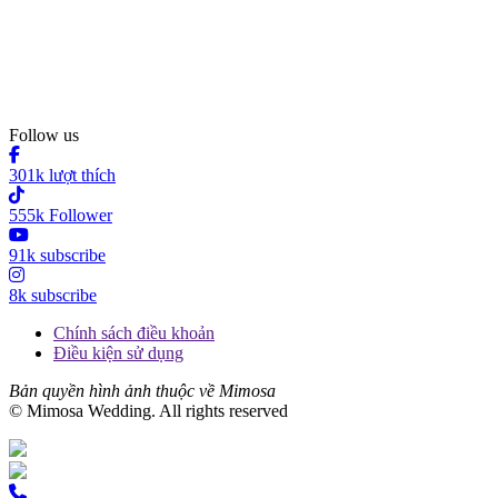
Follow us
301k lượt thích
555k Follower
91k subscribe
8k subscribe
Chính sách điều khoản
Điều kiện sử dụng
Bản quyền hình ảnh thuộc về Mimosa
© Mimosa Wedding. All rights reserved