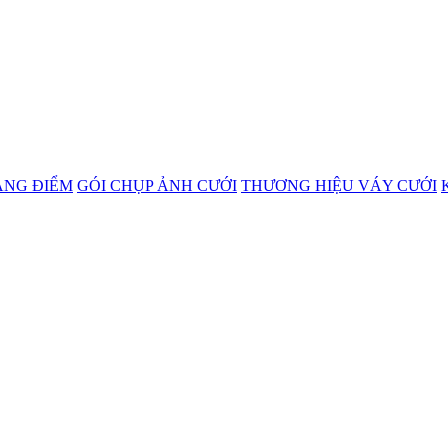
ANG ĐIỂM
GÓI CHỤP ẢNH CƯỚI
THƯƠNG HIỆU VÁY CƯỚI