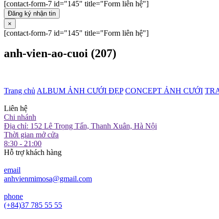
[contact-form-7 id="145" title="Form liên hệ"]
Đăng ký nhận tin
×
[contact-form-7 id="145" title="Form liên hệ"]
anh-vien-ao-cuoi (207)
Trang chủ
ALBUM ẢNH CƯỚI ĐẸP
CONCEPT ẢNH CƯỚI
TR
Liên hệ
Chi nhánh
Địa chỉ: 152 Lê Trọng Tấn, Thanh Xuân, Hà Nội
Thời gian mở cửa
8:30 - 21:00
Hỗ trợ khách hàng
email
anhvienmimosa@gmail.com
phone
(+84)37 785 55 55