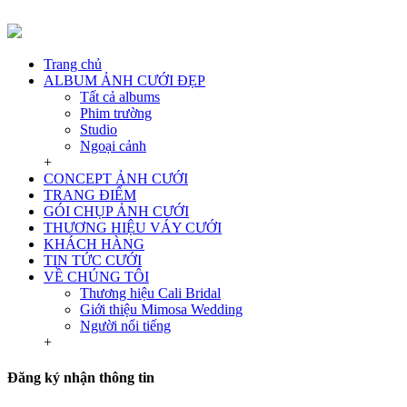
Trang chủ
ALBUM ẢNH CƯỚI ĐẸP
Tất cả albums
Phim trường
Studio
Ngoại cảnh
+
CONCEPT ẢNH CƯỚI
TRANG ĐIỂM
GÓI CHỤP ẢNH CƯỚI
THƯƠNG HIỆU VÁY CƯỚI
KHÁCH HÀNG
TIN TỨC CƯỚI
VỀ CHÚNG TÔI
Thương hiệu Cali Bridal
Giới thiệu Mimosa Wedding
Người nổi tiếng
+
Đăng ký nhận thông tin