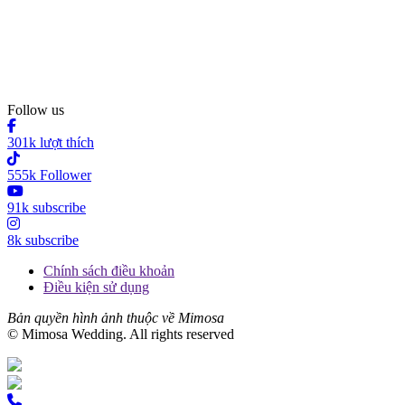
Follow us
301k lượt thích
555k Follower
91k subscribe
8k subscribe
Chính sách điều khoản
Điều kiện sử dụng
Bản quyền hình ảnh thuộc về Mimosa
© Mimosa Wedding. All rights reserved