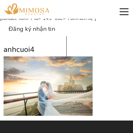
Đăng ký nhận thông tin
[contact-form-7 id="145" title="Form liên hệ"]
Đăng ký nhận tin
anhcuoi4