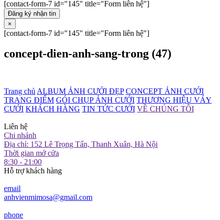
[contact-form-7 id="145" title="Form liên hệ"]
Đăng ký nhận tin
×
[contact-form-7 id="145" title="Form liên hệ"]
concept-dien-anh-sang-trong (47)
Trang chủ
ALBUM ẢNH CƯỚI ĐẸP
CONCEPT ẢNH CƯỚI
TRANG ĐIỂM
GÓI CHỤP ẢNH CƯỚI
THƯƠNG HIỆU VÁY
CƯỚI
KHÁCH HÀNG
TIN TỨC CƯỚI
VỀ CHÚNG TÔI
Liên hệ
Chi nhánh
Địa chỉ: 152 Lê Trọng Tấn, Thanh Xuân, Hà Nội
Thời gian mở cửa
8:30 - 21:00
Hỗ trợ khách hàng
email
anhvienmimosa@gmail.com
phone