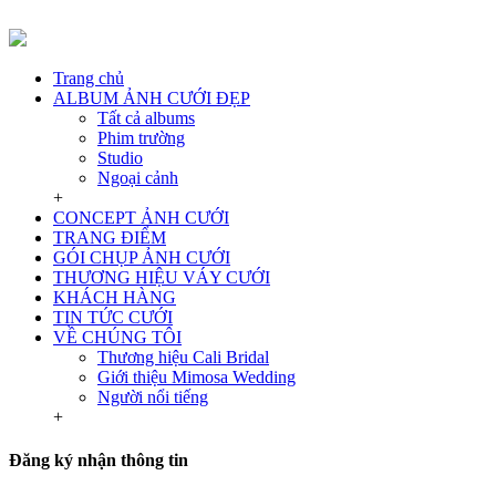
Trang chủ
ALBUM ẢNH CƯỚI ĐẸP
Tất cả albums
Phim trường
Studio
Ngoại cảnh
+
CONCEPT ẢNH CƯỚI
TRANG ĐIỂM
GÓI CHỤP ẢNH CƯỚI
THƯƠNG HIỆU VÁY CƯỚI
KHÁCH HÀNG
TIN TỨC CƯỚI
VỀ CHÚNG TÔI
Thương hiệu Cali Bridal
Giới thiệu Mimosa Wedding
Người nổi tiếng
+
Đăng ký nhận thông tin