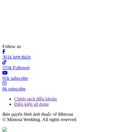
Follow us
301k lượt thích
555k Follower
91k subscribe
8k subscribe
Chính sách điều khoản
Điều kiện sử dụng
Bản quyền hình ảnh thuộc về Mimosa
© Mimosa Wedding. All rights reserved