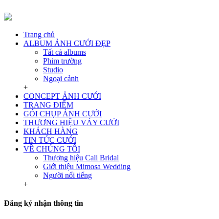
Trang chủ
ALBUM ẢNH CƯỚI ĐẸP
Tất cả albums
Phim trường
Studio
Ngoại cảnh
+
CONCEPT ẢNH CƯỚI
TRANG ĐIỂM
GÓI CHỤP ẢNH CƯỚI
THƯƠNG HIỆU VÁY CƯỚI
KHÁCH HÀNG
TIN TỨC CƯỚI
VỀ CHÚNG TÔI
Thương hiệu Cali Bridal
Giới thiệu Mimosa Wedding
Người nổi tiếng
+
Đăng ký nhận thông tin