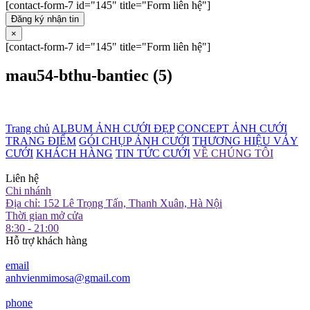
[contact-form-7 id="145" title="Form liên hệ"]
Đăng ký nhận tin
×
[contact-form-7 id="145" title="Form liên hệ"]
mau54-bthu-bantiec (5)
Trang chủ
ALBUM ẢNH CƯỚI ĐẸP
CONCEPT ẢNH CƯỚI
TRANG ĐIỂM
GÓI CHỤP ẢNH CƯỚI
THƯƠNG HIỆU VÁY
CƯỚI
KHÁCH HÀNG
TIN TỨC CƯỚI
VỀ CHÚNG TÔI
Liên hệ
Chi nhánh
Địa chỉ: 152 Lê Trọng Tấn, Thanh Xuân, Hà Nội
Thời gian mở cửa
8:30 - 21:00
Hỗ trợ khách hàng
email
anhvienmimosa@gmail.com
phone