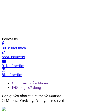
Follow us
301k lượt thích
555k Follower
91k subscribe
8k subscribe
Chính sách điều khoản
Điều kiện sử dụng
Bản quyền hình ảnh thuộc về Mimosa
© Mimosa Wedding. All rights reserved