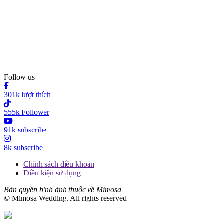
Follow us
301k lượt thích
555k Follower
91k subscribe
8k subscribe
Chính sách điều khoản
Điều kiện sử dụng
Bản quyền hình ảnh thuộc về Mimosa
© Mimosa Wedding. All rights reserved