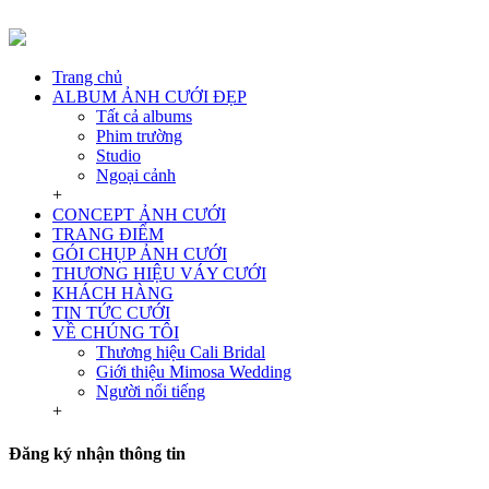
Trang chủ
ALBUM ẢNH CƯỚI ĐẸP
Tất cả albums
Phim trường
Studio
Ngoại cảnh
+
CONCEPT ẢNH CƯỚI
TRANG ĐIỂM
GÓI CHỤP ẢNH CƯỚI
THƯƠNG HIỆU VÁY CƯỚI
KHÁCH HÀNG
TIN TỨC CƯỚI
VỀ CHÚNG TÔI
Thương hiệu Cali Bridal
Giới thiệu Mimosa Wedding
Người nổi tiếng
+
Đăng ký nhận thông tin