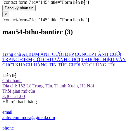
[contact-form-7 id="145" title="Form liên hệ"]
Đăng ký nhận tin
×
[contact-form-7 id="145" title="Form liên hệ"]
mau54-bthu-bantiec (3)
Trang chủ
ALBUM ẢNH CƯỚI ĐẸP
CONCEPT ẢNH CƯỚI
TRANG ĐIỂM
GÓI CHỤP ẢNH CƯỚI
THƯƠNG HIỆU VÁY
CƯỚI
KHÁCH HÀNG
TIN TỨC CƯỚI
VỀ CHÚNG TÔI
Liên hệ
Chi nhánh
Địa chỉ: 152 Lê Trọng Tấn, Thanh Xuân, Hà Nội
Thời gian mở cửa
8:30 - 21:00
Hỗ trợ khách hàng
email
anhvienmimosa@gmail.com
phone