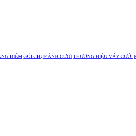
ANG ĐIỂM
GÓI CHỤP ẢNH CƯỚI
THƯƠNG HIỆU VÁY CƯỚI