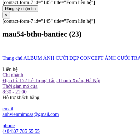
[contact-form-7 id="145" title="Form liên hệ"]
Đăng ký nhận tin
×
[contact-form-7 id="145" title="Form liên hệ"]
mau54-bthu-bantiec (23)
Trang chủ
ALBUM ẢNH CƯỚI ĐẸP
CONCEPT ẢNH CƯỚI
TR
Liên hệ
Chi nhánh
Địa chỉ: 152 Lê Trọng Tấn, Thanh Xuân, Hà Nội
Thời gian mở cửa
8:30 - 21:00
Hỗ trợ khách hàng
email
anhvienmimosa@gmail.com
phone
(+84)37 785 55 55