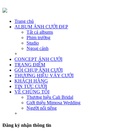
Trang chủ
ALBUM ẢNH CƯỚI ĐẸP
Tất cả albums
Phim trường
Studio
Ngoại cảnh
+
CONCEPT ẢNH CƯỚI
TRANG ĐIỂM
GÓI CHỤP ẢNH CƯỚI
THƯƠNG HIỆU VÁY CƯỚI
KHÁCH HÀNG
TIN TỨC CƯỚI
VỀ CHÚNG TÔI
Thương hiệu Cali Bridal
Giới thiệu Mimosa Wedding
Người nổi tiếng
+
Đăng ký nhận thông tin