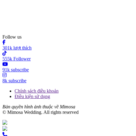
Follow us
301k lượt thích
555k Follower
91k subscribe
8k subscribe
Chính sách điều khoản
Điều kiện sử dụng
Bản quyền hình ảnh thuộc về Mimosa
© Mimosa Wedding. All rights reserved