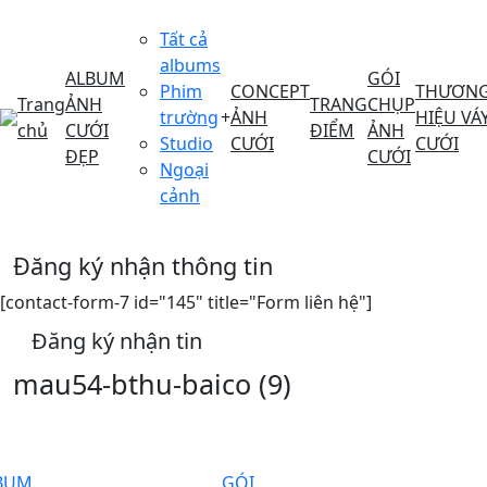
Tất cả
albums
ALBUM
GÓI
Phim
CONCEPT
THƯƠN
Trang
ẢNH
TRANG
CHỤP
trường
+
ẢNH
HIỆU VÁ
chủ
CƯỚI
ĐIỂM
ẢNH
Studio
CƯỚI
CƯỚI
ĐẸP
CƯỚI
Ngoại
cảnh
Đăng ký nhận thông tin
[contact-form-7 id="145" title="Form liên hệ"]
Đăng ký nhận tin
mau54-bthu-baico (9)
BUM
GÓI