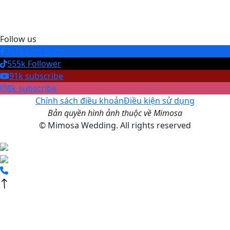
Follow us
301k lượt thích
555k Follower
91k subscribe
8k subscribe
Chính sách điều khoản
Điều kiện sử dụng
Bản quyền hình ảnh thuộc về Mimosa
© Mimosa Wedding. All rights reserved