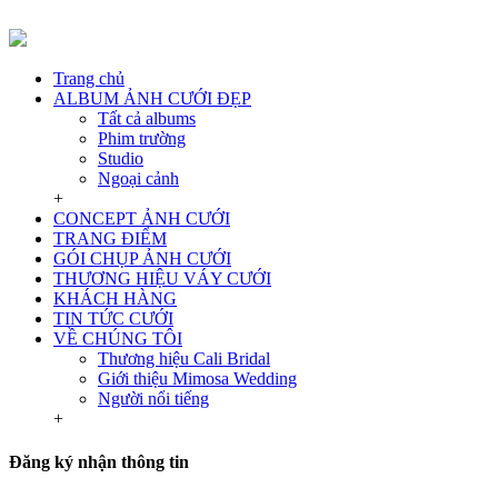
Trang chủ
ALBUM ẢNH CƯỚI ĐẸP
Tất cả albums
Phim trường
Studio
Ngoại cảnh
+
CONCEPT ẢNH CƯỚI
TRANG ĐIỂM
GÓI CHỤP ẢNH CƯỚI
THƯƠNG HIỆU VÁY CƯỚI
KHÁCH HÀNG
TIN TỨC CƯỚI
VỀ CHÚNG TÔI
Thương hiệu Cali Bridal
Giới thiệu Mimosa Wedding
Người nổi tiếng
+
Đăng ký nhận thông tin