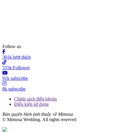
Follow us
301k lượt thích
555k Follower
91k subscribe
8k subscribe
Chính sách điều khoản
Điều kiện sử dụng
Bản quyền hình ảnh thuộc về Mimosa
© Mimosa Wedding. All rights reserved