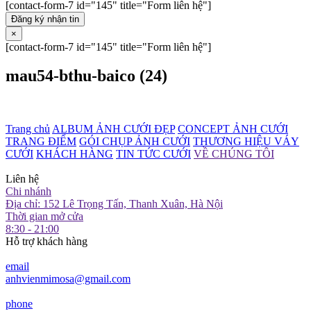
[contact-form-7 id="145" title="Form liên hệ"]
Đăng ký nhận tin
×
[contact-form-7 id="145" title="Form liên hệ"]
mau54-bthu-baico (24)
Trang chủ
ALBUM ẢNH CƯỚI ĐẸP
CONCEPT ẢNH CƯỚI
TRANG ĐIỂM
GÓI CHỤP ẢNH CƯỚI
THƯƠNG HIỆU VÁY
CƯỚI
KHÁCH HÀNG
TIN TỨC CƯỚI
VỀ CHÚNG TÔI
Liên hệ
Chi nhánh
Địa chỉ: 152 Lê Trọng Tấn, Thanh Xuân, Hà Nội
Thời gian mở cửa
8:30 - 21:00
Hỗ trợ khách hàng
email
anhvienmimosa@gmail.com
phone