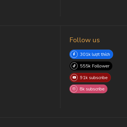
Follow us
301k lượt thích
555k Follower
91k subscribe
8k subscribe