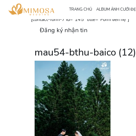
Đăng ký nhận thông tin
TRANG CHỦ
ALBUM ẢNH CƯỚI Đ
[contact-form-7 id="145" title="Form liên hệ"]
Đăng ký nhận tin
mau54-bthu-baico (12)