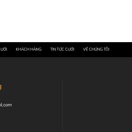
CƯỚI
KHÁCH HÀNG
TIN TỨC CƯỚI
VỀ CHÚNG TÔI
g
l.com