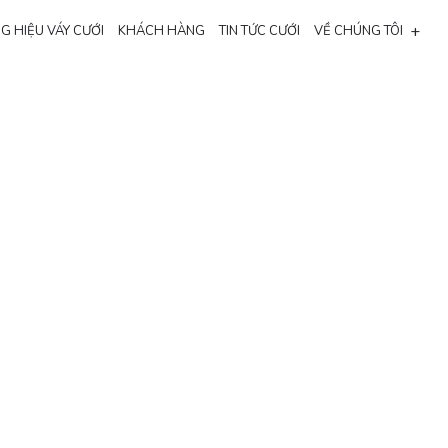
+
G HIỆU VÁY CƯỚI
KHÁCH HÀNG
TIN TỨC CƯỚI
VỀ CHÚNG TÔI