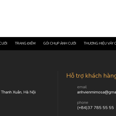
CƯỚI
TRANG ĐIỂM
GÓI CHỤP ẢNH CƯỚI
THƯƠNG HIỆU VÁY 
Hỗ trợ khách hàn
email
, Thanh Xuân, Hà Nội
anhvienmimosa@gmai
phone
(+84)37 785 55 55