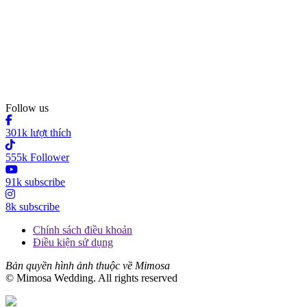
Follow us
301k lượt thích
555k Follower
91k subscribe
8k subscribe
Chính sách điều khoản
Điều kiện sử dụng
Bản quyền hình ảnh thuộc về Mimosa
© Mimosa Wedding. All rights reserved