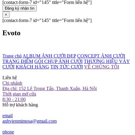
[contact-form-7 id="145" title="Form liên hệ"]
Đăng ký nhận tin
×
[contact-form-7 id="145" title="Form liên hệ"]
Evoto
Trang chủ
ALBUM ẢNH CƯỚI ĐẸP
CONCEPT ẢNH CƯỚI
TRANG ĐIỂM
GÓI CHỤP ẢNH CƯỚI
THƯƠNG HIỆU VÁY
CƯỚI
KHÁCH HÀNG
TIN TỨC CƯỚI
VỀ CHÚNG TÔI
Liên hệ
Chi nhánh
Địa chỉ: 152 Lê Trọng Tấn, Thanh Xuân, Hà Nội
Thời gian mở cửa
8:30 - 21:00
Hỗ trợ khách hàng
email
anhvienmimosa@gmail.com
phone