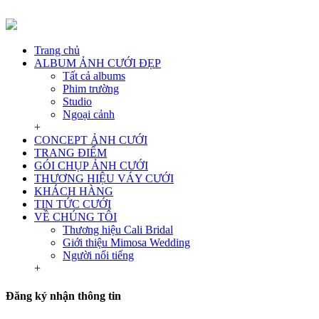
Trang chủ
ALBUM ẢNH CƯỚI ĐẸP
Tất cả albums
Phim trường
Studio
Ngoại cảnh
+
CONCEPT ẢNH CƯỚI
TRANG ĐIỂM
GÓI CHỤP ẢNH CƯỚI
THƯƠNG HIỆU VÁY CƯỚI
KHÁCH HÀNG
TIN TỨC CƯỚI
VỀ CHÚNG TÔI
Thương hiệu Cali Bridal
Giới thiệu Mimosa Wedding
Người nổi tiếng
+
Đăng ký nhận thông tin