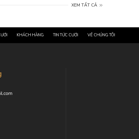
XEM TẤT CẢ
CƯỚI
KHÁCH HÀNG
TIN TỨC CƯỚI
VỀ CHÚNG TÔI
g
l.com