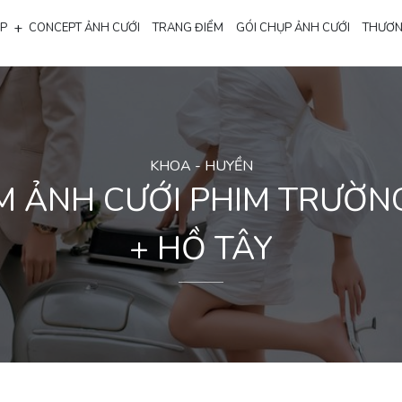
+
ẸP
CONCEPT ẢNH CƯỚI
TRANG ĐIỂM
GÓI CHỤP ẢNH CƯỚI
THƯƠN
KHOA - HUYỀN
 ẢNH CƯỚI PHIM TRƯỜN
+ HỒ TÂY