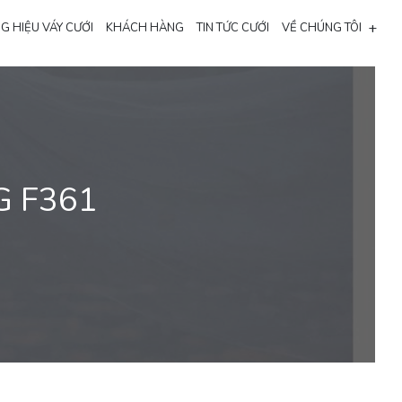
+
G HIỆU VÁY CƯỚI
KHÁCH HÀNG
TIN TỨC CƯỚI
VỀ CHÚNG TÔI
G F361