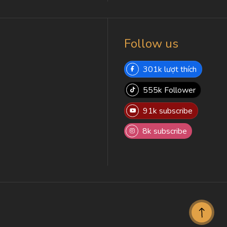
Follow us
301k lượt thích
555k Follower
91k subscribe
8k subscribe