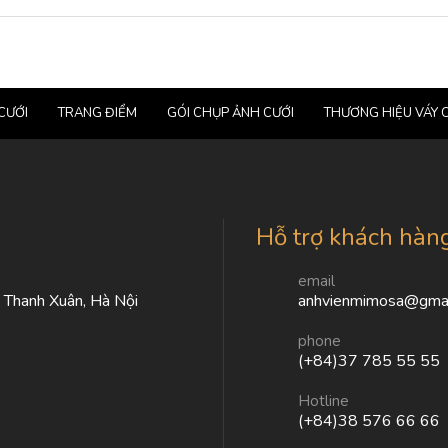
CƯỚI
TRANG ĐIỂM
GÓI CHỤP ẢNH CƯỚI
THƯƠNG HIỆU VÁY 
Hỗ trợ khách hàn
email
, Thanh Xuân, Hà Nội
anhvienmimosa@gmai
phone
(+84)37 785 55 55
Hotline
(+84)38 576 66 66