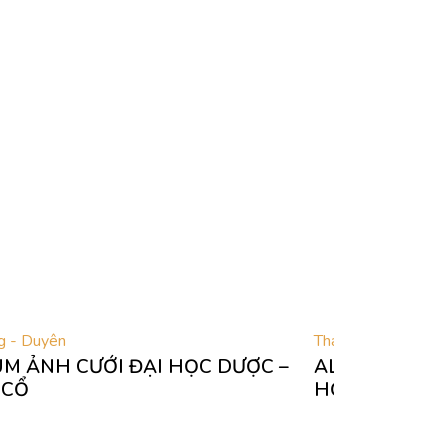
g - Duyên
Thái Tân - Nguyên
M ẢNH CƯỚI ĐẠI HỌC DƯỢC –
ALBUM ẢNH C
 CỔ
HỒNG & STUD