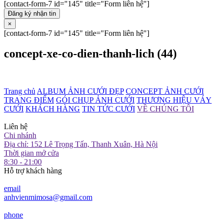
[contact-form-7 id="145" title="Form liên hệ"]
Đăng ký nhận tin
×
[contact-form-7 id="145" title="Form liên hệ"]
concept-xe-co-dien-thanh-lich (44)
Trang chủ
ALBUM ẢNH CƯỚI ĐẸP
CONCEPT ẢNH CƯỚI
TRANG ĐIỂM
GÓI CHỤP ẢNH CƯỚI
THƯƠNG HIỆU VÁY
CƯỚI
KHÁCH HÀNG
TIN TỨC CƯỚI
VỀ CHÚNG TÔI
Liên hệ
Chi nhánh
Địa chỉ: 152 Lê Trọng Tấn, Thanh Xuân, Hà Nội
Thời gian mở cửa
8:30 - 21:00
Hỗ trợ khách hàng
email
anhvienmimosa@gmail.com
phone