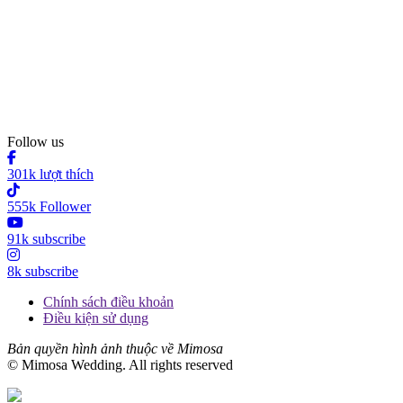
Follow us
301k lượt thích
555k Follower
91k subscribe
8k subscribe
Chính sách điều khoản
Điều kiện sử dụng
Bản quyền hình ảnh thuộc về Mimosa
© Mimosa Wedding. All rights reserved