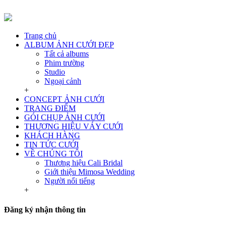
Trang chủ
ALBUM ẢNH CƯỚI ĐẸP
Tất cả albums
Phim trường
Studio
Ngoại cảnh
+
CONCEPT ẢNH CƯỚI
TRANG ĐIỂM
GÓI CHỤP ẢNH CƯỚI
THƯƠNG HIỆU VÁY CƯỚI
KHÁCH HÀNG
TIN TỨC CƯỚI
VỀ CHÚNG TÔI
Thương hiệu Cali Bridal
Giới thiệu Mimosa Wedding
Người nổi tiếng
+
Đăng ký nhận thông tin