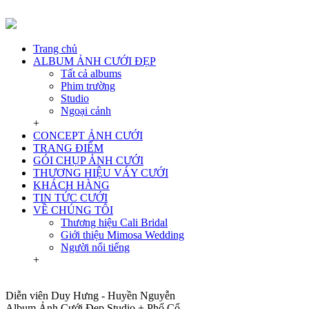
Trang chủ
ALBUM ẢNH CƯỚI ĐẸP
Tất cả albums
Phim trường
Studio
Ngoại cảnh
+
CONCEPT ẢNH CƯỚI
TRANG ĐIỂM
GÓI CHỤP ẢNH CƯỚI
THƯƠNG HIỆU VÁY CƯỚI
KHÁCH HÀNG
TIN TỨC CƯỚI
VỀ CHÚNG TÔI
Thương hiệu Cali Bridal
Giới thiệu Mimosa Wedding
Người nổi tiếng
+
Diễn viên Duy Hưng - Huyền Nguyễn
Album Ảnh Cưới Đẹp Studio + Phố Cổ