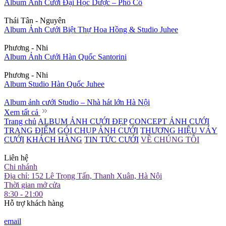
Album Ảnh Cưới Đại Học Dược – Phố Cổ
Thái Tân - Nguyên
Album Ảnh Cưới Biệt Thự Hoa Hồng & Studio Juhee
Phương - Nhi
Album Ảnh Cưới Hàn Quốc Santorini
Phương - Nhi
Album Studio Hàn Quốc Juhee
Album ảnh cưới Studio – Nhà hát lớn Hà Nội
Xem tất cả
Trang chủ
ALBUM ẢNH CƯỚI ĐẸP
CONCEPT ẢNH CƯỚI
TRANG ĐIỂM
GÓI CHỤP ẢNH CƯỚI
THƯƠNG HIỆU VÁY
CƯỚI
KHÁCH HÀNG
TIN TỨC CƯỚI
VỀ CHÚNG TÔI
Liên hệ
Chi nhánh
Địa chỉ: 152 Lê Trọng Tấn, Thanh Xuân, Hà Nội
Thời gian mở cửa
8:30 - 21:00
Hỗ trợ khách hàng
email