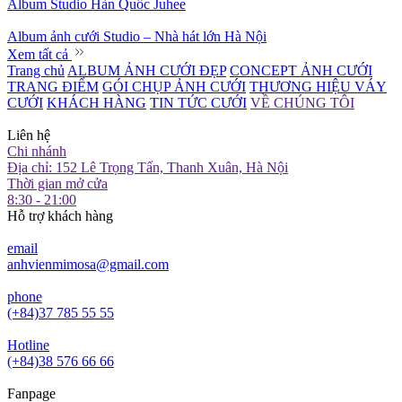
Album Studio Hàn Quốc Juhee
Album ảnh cưới Studio – Nhà hát lớn Hà Nội
Xem tất cả
Trang chủ
ALBUM ẢNH CƯỚI ĐẸP
CONCEPT ẢNH CƯỚI
TRANG ĐIỂM
GÓI CHỤP ẢNH CƯỚI
THƯƠNG HIỆU VÁY
CƯỚI
KHÁCH HÀNG
TIN TỨC CƯỚI
VỀ CHÚNG TÔI
Liên hệ
Chi nhánh
Địa chỉ: 152 Lê Trọng Tấn, Thanh Xuân, Hà Nội
Thời gian mở cửa
8:30 - 21:00
Hỗ trợ khách hàng
email
anhvienmimosa@gmail.com
phone
(+84)37 785 55 55
Hotline
(+84)38 576 66 66
Fanpage