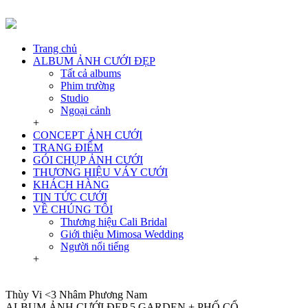
Trang chủ
ALBUM ẢNH CƯỚI ĐẸP
Tất cả albums
Phim trường
Studio
Ngoại cảnh
+
CONCEPT ẢNH CƯỚI
TRANG ĐIỂM
GÓI CHỤP ẢNH CƯỚI
THƯƠNG HIỆU VÁY CƯỚI
KHÁCH HÀNG
TIN TỨC CƯỚI
VỀ CHÚNG TÔI
Thương hiệu Cali Bridal
Giới thiệu Mimosa Wedding
Người nổi tiếng
+
Thùy Vi <3 Nhâm Phương Nam
ALBUM ẢNH CƯỚI ĐẸP 5 GARDEN + PHỐ CỔ