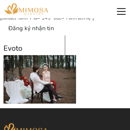
Đăng ký nhận thông tin
[contact-form-7 id="145" title="Form liên hệ"]
Đăng ký nhận tin
Evoto