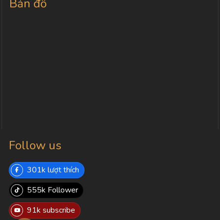
Bản đồ
Follow us
301k lượt thích
555k Follower
91k subscribe