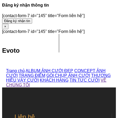
Đăng ký nhận thông tin
[contact-form-7 id="145" title="Form liên hệ"]
Đăng ký nhận tin
×
[contact-form-7 id="145" title="Form liên hệ"]
Evoto
Trang chủ
ALBUM ẢNH CƯỚI ĐẸP
CONCEPT ẢNH
CƯỚI
TRANG ĐIỂM
GÓI CHỤP ẢNH CƯỚI
THƯƠNG
HIỆU VÁY CƯỚI
KHÁCH HÀNG
TIN TỨC CƯỚI
VỀ
CHÚNG TÔI
Liên hệ