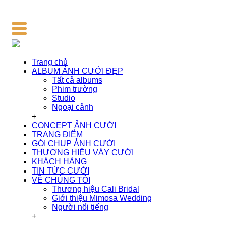
Trang chủ
ALBUM ẢNH CƯỚI ĐẸP
Tất cả albums
Phim trường
Studio
Ngoại cảnh
+
CONCEPT ẢNH CƯỚI
TRANG ĐIỂM
GÓI CHỤP ẢNH CƯỚI
THƯƠNG HIỆU VÁY CƯỚI
KHÁCH HÀNG
TIN TỨC CƯỚI
VỀ CHÚNG TÔI
Thương hiệu Cali Bridal
Giới thiệu Mimosa Wedding
Người nổi tiếng
+