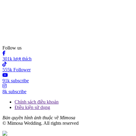
Follow us
301k lượt thích
555k Follower
91k subscribe
8k subscribe
Chính sách điều khoản
Điều kiện sử dụng
Bản quyền hình ảnh thuộc về Mimosa
© Mimosa Wedding. All rights reserved