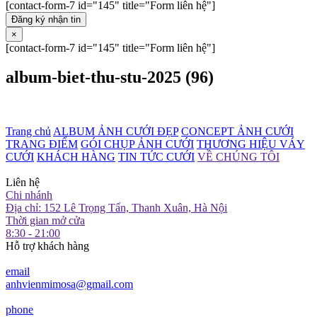
[contact-form-7 id="145" title="Form liên hệ"]
Đăng ký nhận tin
×
[contact-form-7 id="145" title="Form liên hệ"]
album-biet-thu-stu-2025 (96)
Trang chủ
ALBUM ẢNH CƯỚI ĐẸP
CONCEPT ẢNH CƯỚI
TRANG ĐIỂM
GÓI CHỤP ẢNH CƯỚI
THƯƠNG HIỆU VÁY
CƯỚI
KHÁCH HÀNG
TIN TỨC CƯỚI
VỀ CHÚNG TÔI
Liên hệ
Chi nhánh
Địa chỉ: 152 Lê Trọng Tấn, Thanh Xuân, Hà Nội
Thời gian mở cửa
8:30 - 21:00
Hỗ trợ khách hàng
email
anhvienmimosa@gmail.com
phone