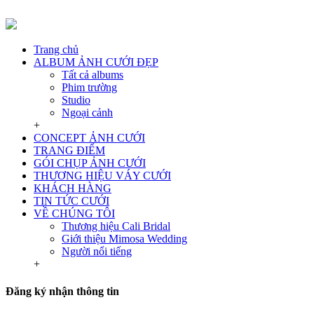
Trang chủ
ALBUM ẢNH CƯỚI ĐẸP
Tất cả albums
Phim trường
Studio
Ngoại cảnh
+
CONCEPT ẢNH CƯỚI
TRANG ĐIỂM
GÓI CHỤP ẢNH CƯỚI
THƯƠNG HIỆU VÁY CƯỚI
KHÁCH HÀNG
TIN TỨC CƯỚI
VỀ CHÚNG TÔI
Thương hiệu Cali Bridal
Giới thiệu Mimosa Wedding
Người nổi tiếng
+
Đăng ký nhận thông tin