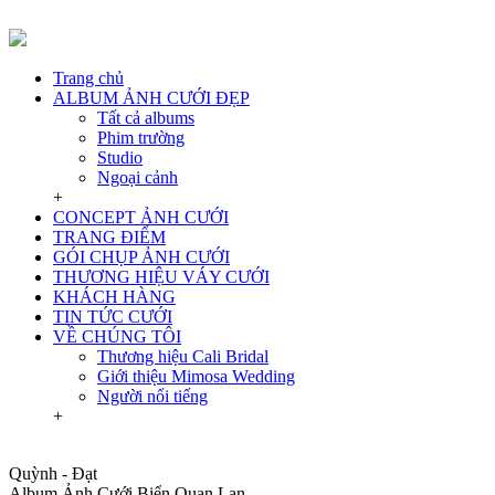
Trang chủ
ALBUM ẢNH CƯỚI ĐẸP
Tất cả albums
Phim trường
Studio
Ngoại cảnh
+
CONCEPT ẢNH CƯỚI
TRANG ĐIỂM
GÓI CHỤP ẢNH CƯỚI
THƯƠNG HIỆU VÁY CƯỚI
KHÁCH HÀNG
TIN TỨC CƯỚI
VỀ CHÚNG TÔI
Thương hiệu Cali Bridal
Giới thiệu Mimosa Wedding
Người nổi tiếng
+
Quỳnh - Đạt
Album Ảnh Cưới Biển Quan Lạn