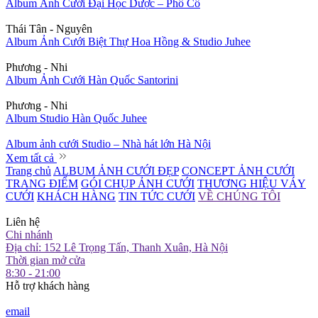
Album Ảnh Cưới Đại Học Dược – Phố Cổ
Thái Tân - Nguyên
Album Ảnh Cưới Biệt Thự Hoa Hồng & Studio Juhee
Phương - Nhi
Album Ảnh Cưới Hàn Quốc Santorini
Phương - Nhi
Album Studio Hàn Quốc Juhee
Album ảnh cưới Studio – Nhà hát lớn Hà Nội
Xem tất cả
Trang chủ
ALBUM ẢNH CƯỚI ĐẸP
CONCEPT ẢNH CƯỚI
TRANG ĐIỂM
GÓI CHỤP ẢNH CƯỚI
THƯƠNG HIỆU VÁY
CƯỚI
KHÁCH HÀNG
TIN TỨC CƯỚI
VỀ CHÚNG TÔI
Liên hệ
Chi nhánh
Địa chỉ: 152 Lê Trọng Tấn, Thanh Xuân, Hà Nội
Thời gian mở cửa
8:30 - 21:00
Hỗ trợ khách hàng
email